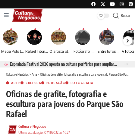
Buscar
Mega Polo transforma lançamento de coleção em plataforma nacional de negócios e projeta crescimento de mais de 15%
Rafael Titonelly leva magia e acolhimento a crianças em tratamento oncológico em Juiz de Fora
O artista plástico Jorge Luiz transforma sustentabilidade e criatividade em arte contemporânea
Fotógrafo José Roberto apresenta um olhar sensível sobre arquitetura, formas e luz na fotografia
Entre livros e fotografia autoral, Sebastião Reis consolida uma trajetória marcada pelo olhar artístico
Espraiada Festival 2026 aposta na cultura periférica para ampliar oportunidades na zona sul
Cultura e Negócios
>
Arte
>
Oficinas de grafite, fotografia e escultura para jovens do Parque São Rafael
ARTE
CULTURA
EDUCAÇÃO
FOTOGRAFIA
Oficinas de grafite, fotografia e
escultura para jovens do Parque São
Rafael
Cultura e Negócios
Ultima atualização: 07/11/2022 às 16:27