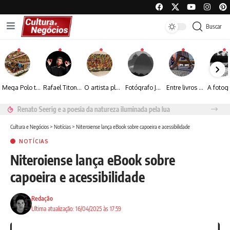
Buscar
Mega Polo transforma lançamento de coleção em plataforma nacional de negócios e projeta crescimento de mais de 15%
Rafael Titonelly leva magia e acolhimento a crianças em tratamento oncológico em Juiz de Fora
O artista plástico Jorge Luiz transforma sustentabilidade e criatividade em arte contemporânea
Fotógrafo José Roberto apresenta um olhar sensível sobre arquitetura, formas e luz na fotografia
Entre livros e fotografia autoral, Sebastião Reis consolida uma trajetória marcada pelo olhar artístico
Renato Seerig e a poesia da natureza iluminada pela lua
Cultura e Negócios
>
Notícias
>
Niteroiense lança eBook sobre capoeira e acessibilidade
NOTÍCIAS
Niteroiense lança eBook sobre
capoeira e acessibilidade
Redação
Ultima atualização: 16/04/2025 às 17:59