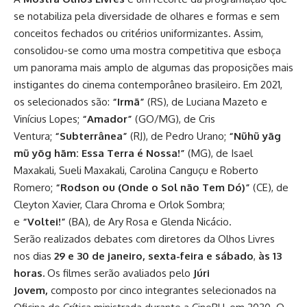
se notabiliza pela diversidade de olhares e formas e sem
conceitos fechados ou critérios uniformizantes. Assim,
consolidou-se como uma mostra competitiva que esboça
um panorama mais amplo de algumas das proposições mais
instigantes do cinema contemporâneo brasileiro. Em 2021,
os selecionados são:
“
Irmã”
(RS), de Luciana Mazeto e
Vinícius Lopes;
“Amador”
(GO/MG), de Cris
Ventura;
“Subterrânea”
(RJ), de Pedro Urano;
“Nũhũ yãg
mũ yõg hãm: Essa Terra é Nossa!”
(MG), de Isael
Maxakali, Sueli Maxakali, Carolina Canguçu e Roberto
Romero;
“Rodson ou (Onde o Sol não Tem Dó)”
(CE), de
Cleyton Xavier, Clara Chroma e Orlok Sombra;
e
“Voltei!”
(BA), de Ary Rosa e Glenda Nicácio.
Serão realizados debates com diretores da Olhos Livres
nos dias
29 e 30 de janeiro, sexta-feira e sábado
,
às 13
horas.
Os filmes serão avaliados pelo
Júri
Jovem,
composto por cinco integrantes selecionados na