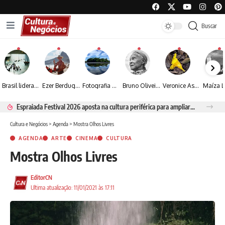
Buscar
Brasil lidera crescimento entre os 15 maiores mercados globais de viagens corporativas
Ezer Berdugo transforma experiências multiculturais e memórias em narrativas visuais por meio da fotografia
Fotografia de Fátima Carlini transforma paisagens naturais em experiências de contemplação
Bruno Oliveira retrata o cotidiano urbano por meio da fotografia em preto e branco
Veronice Assini Saes transforma a natureza em fotografias marcadas pela sensibilidade
Espraiada Festival 2026 aposta na cultura periférica para ampliar oportunidades na zona sul
Cultura e Negócios
>
Agenda
>
Mostra Olhos Livres
AGENDA
ARTE
CINEMA
CULTURA
Mostra Olhos Livres
EditorCN
Ultima atualização: 11/01/2021 às 17:11