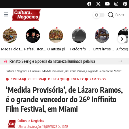
Buscar
Mega Polo transforma lançamento de coleção em plataforma nacional de negócios e projeta crescimento de mais de 15%
Rafael Titonelly leva magia e acolhimento a crianças em tratamento oncológico em Juiz de Fora
O artista plástico Jorge Luiz transforma sustentabilidade e criatividade em arte contemporânea
Fotógrafo José Roberto apresenta um olhar sensível sobre arquitetura, formas e luz na fotografia
Entre livros e fotografia autoral, Sebastião Reis consolida uma trajetória marcada pelo olhar artístico
Renato Seerig e a poesia da natureza iluminada pela lua
Cultura e Negócios
>
Cinema
>
‘Medida Provisória’, de Lázaro Ramos, é o grande vencedor do 26º Inffinito Film Festival, em Miami
CINEMA
CULTURA
DESTAQUE
EVENTO
FAMOSOS
‘Medida Provisória’, de Lázaro Ramos,
é o grande vencedor do 26º Inffinito
Film Festival, em Miami
Cultura e Negócios
Ultima atualização: 19/09/2022 às 16:52