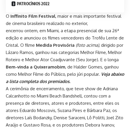
PATROCÍNIOS 2022
O
Inffinito Film Festival
, maior e mais importante festival
de cinema brasileiro realizado no exterior,
encerrou ontem, em Miami, a etapa presencial de sua 26ª
edição e anunciou os filmes vencedores do Troféu Lente de
Cristal. O filme
Medida Provisória
(foto acima)
, dirigido por
Lázaro Ramos, ganhou nas categorias Melhor Filme, Melhor
Roteiro e Melhor Ator Coadjuvante (Seu Jorge). E o longa
Bem-vinda a Quixeramobim
, de Halder Gomes, ganhou
como Melhor Filme do Público, pelo júri popular.
Veja abaixo
a lista completa dos premiados.
A cerimônia de encerramento, que teve show de Adriana
Calcanhotto no Miami Beach Bandshell, contou com a
presença de diretores, atores e produtores, entre eles os
atores Eduardo Moscovis, Suzana Pires e Bárbara Paz, os
diretores Laís Bodanzky, Denise Saraceni, Lô Politti, Joel Zito
Araújo e Gustavo Rosa, e os produtores Debora Ivanov,