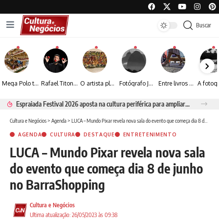
Buscar
Mega Polo transforma lançamento de coleção em plataforma nacional de negócios e projeta crescimento de mais de 15%
Rafael Titonelly leva magia e acolhimento a crianças em tratamento oncológico em Juiz de Fora
O artista plástico Jorge Luiz transforma sustentabilidade e criatividade em arte contemporânea
Fotógrafo José Roberto apresenta um olhar sensível sobre arquitetura, formas e luz na fotografia
Entre livros e fotografia autoral, Sebastião Reis consolida uma trajetória marcada pelo olhar artístico
Espraiada Festival 2026 aposta na cultura periférica para ampliar oportunidades na zona sul
Cultura e Negócios
>
Agenda
>
LUCA – Mundo Pixar revela nova sala do evento que começa dia 8 de junho no BarraShopping
AGENDA
CULTURA
DESTAQUE
ENTRETENIMENTO
LUCA – Mundo Pixar revela nova sala
do evento que começa dia 8 de junho
no BarraShopping
Cultura e Negócios
Ultima atualização: 26/05/2023 às 09:38