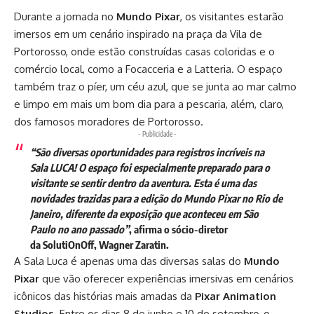
Durante a jornada no
Mundo Pixar
, os visitantes estarão
imersos em um cenário inspirado na praça da Vila de
Portorosso, onde estão construídas casas coloridas e o
comércio local, como a Focacceria e a Latteria. O espaço
também traz o píer, um céu azul, que se junta ao mar calmo
e limpo em mais um bom dia para a pescaria, além, claro,
dos famosos moradores de Portorosso.
- Publicidade -
“São diversas oportunidades para registros incríveis na
Sala
LUCA
! O espaço foi especialmente preparado para o
visitante se sentir dentro da aventura. Esta é uma das
novidades trazidas para a edição do Mundo Pixar no Rio de
Janeiro, diferente da exposição que aconteceu em São
Paulo no ano passado”
, afirma o sócio-diretor
da
SolutiOnOff
, Wagner Zaratin.
A Sala Luca é apenas uma das diversas salas do
Mundo
Pixar
que vão oferecer
experiências imersivas
em cenários
icônicos das histórias mais amadas da
Pixar Animation
Studios
. Entre os dias 8 de junho e 10 de setembro, o