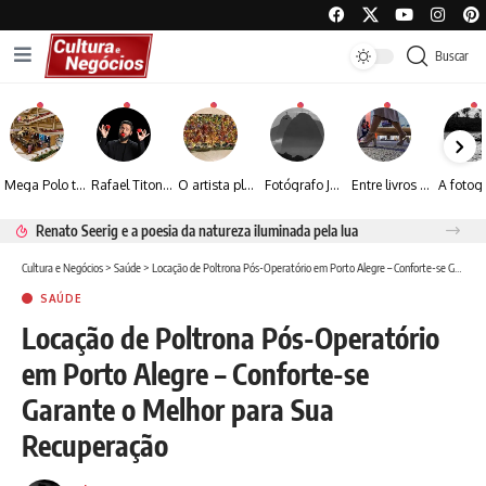
Buscar
Mega Polo transforma lançamento de coleção em plataforma nacional de negócios e projeta crescimento de mais de 15%
Rafael Titonelly leva magia e acolhimento a crianças em tratamento oncológico em Juiz de Fora
O artista plástico Jorge Luiz transforma sustentabilidade e criatividade em arte contemporânea
Fotógrafo José Roberto apresenta um olhar sensível sobre arquitetura, formas e luz na fotografia
Entre livros e fotografia autoral, Sebastião Reis consolida uma trajetória marcada pelo olhar artístico
Renato Seerig e a poesia da natureza iluminada pela lua
Cultura e Negócios
>
Saúde
>
Locação de Poltrona Pós-Operatório em Porto Alegre – Conforte-se Garante o Melhor para Sua Recuperação
SAÚDE
Locação de Poltrona Pós-Operatório
em Porto Alegre – Conforte-se
Garante o Melhor para Sua
Recuperação