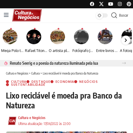
Buscar
Mega Polo transforma lançamento de coleção em plataforma nacional de negócios e projeta crescimento de mais de 15%
Rafael Titonelly leva magia e acolhimento a crianças em tratamento oncológico em Juiz de Fora
O artista plástico Jorge Luiz transforma sustentabilidade e criatividade em arte contemporânea
Fotógrafo José Roberto apresenta um olhar sensível sobre arquitetura, formas e luz na fotografia
Entre livros e fotografia autoral, Sebastião Reis consolida uma trajetória marcada pelo olhar artístico
Renato Seerig e a poesia da natureza iluminada pela lua
Cultura e Negócios
>
Cultura
>
Lixo reciclável é moeda pra Banco da Natureza
CULTURA
DESTAQUE
ECONOMIA
NEGÓCIOS
SUSTENTABILIDADE
Lixo reciclável é moeda pra Banco da
Natureza
Cultura e Negócios
Ultima atualização: 17/06/2022 às 22:00