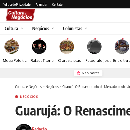
Política de Privacidade
Anunciar
Contato
Cultura
Negócios
Colunistas
Mega Polo transforma lançamento de coleção em plataforma nacional de negócios e projeta crescimento de mais de 15%
Rafael Titonelly leva magia e acolhimento a crianças em tratamento oncológico em Juiz de Fora
O artista plástico Jorge Luiz transforma sustentabilidade e criatividade em arte contemporânea
Fotógrafo José Roberto apresenta um olhar sensível sobre arquitetura, formas e luz na fotografia
Não perca
Espraiada Festiv
Cultura e Negócios
>
Negócios
>
Guarujá: O Renascimento do Mercado Imobiliár
NEGÓCIOS
Guarujá: O Renascime
Redação