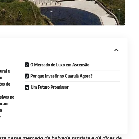
O Mercado de Luxo em Ascensão
ural e
Por que Investir no Guarujá Agora?
em
tos de
Um Futuro Promissor
usivos no
tacam
da
e
sta nesse mercado da baixada santista e dá dicas de