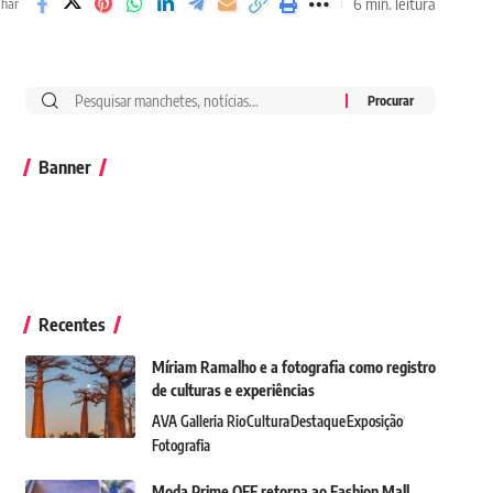
6 min. leitura
lhar
Banner
Recentes
Míriam Ramalho e a fotografia como registro
de culturas e experiências
AVA Galleria Rio
Cultura
Destaque
Exposição
Fotografia
Moda Prime OFF retorna ao Fashion Mall