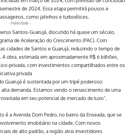
 iniciadas em março de 2024, com previsão de conclusão
ro semestre de 2024. Essa etapa permitirá pousos e
ssageiros, como jatinhos e turboélices.
- Publicidade -
merso Santos-Guarujá, discutido há quase um século,
grama de Aceleração do Crescimento (PAC). Com
á as cidades de Santos e Guarujá, reduzindo o tempo de
. A obra, estimada em aproximadamente R$ 6 bilhões,
blico-privada, com investimentos compartilhados entre os
ciativa privada
do Guarujá é sustentada por um tripé poderoso:
ca e alta demanda. Estamos vendo o renascimento de uma
proveitada em seu potencial de mercado de luxo”,
o é a Avenida Dom Pedro, no bairro da Enseada, que se
volvimento imobiliário na cidade. Com novos
ais de alto padrão, a região atrai investidores