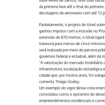
Base Aérea de Santos, teve suas obras
da primeira fase até o final do primei
decolagens de aeronaves com até 72 pa
Paralelamente, o projeto do túnel sub
ganhou impulso com a inclusão no Pro
extensão de 870 metros, o túnel ligar
travessia para menos de cinco minutos
será realizada por meio de parceria pú
governos federal e estadual, além da ini
“A valorização do mercado imobiliário 
infraestrutura, localização estratégi
cidade que, por muitos anos, foi suba
comenta Thiago Godoy.
Um exemplo do vigor desse cresciment
consolidou como o epicentro do desen
empreendimentos residenciais e comerci