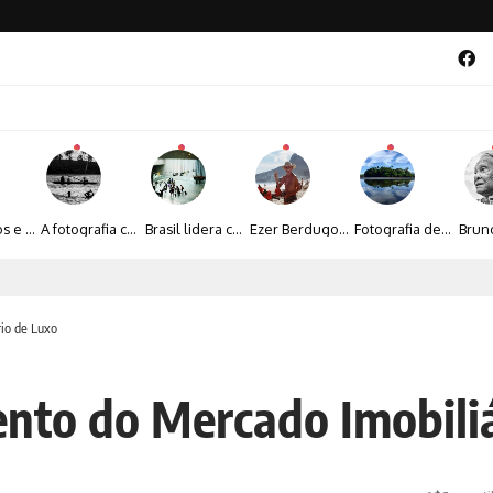
Entre livros e fotografia autoral, Sebastião Reis consolida uma trajetória marcada pelo olhar artístico
A fotografia contemporânea de Cynthia Feyh Jappur entre luz, movimento e arte
Brasil lidera crescimento entre os 15 maiores mercados globais de viagens corporativas
Ezer Berdugo transforma experiências multiculturais e memórias em narrativas visuais por meio da fotografia
Fotografia de Fátima Carlini transforma paisagens naturais em experiências de contemplação
al 2026 aposta na cultura periférica para ampliar oportunidades na zona sul
io de Luxo
nto do Mercado Imobiliá