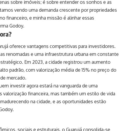
enas sobre imóveis; é sobre entender os sonhos e as
 estamos vendo uma demanda crescente por propriedades
no financeiro, e minha missão é alinhar essas
firma Godoy.
gora?
rujá oferece vantagens competitivas para investidores.
aias renomadas e uma infraestrutura urbana em constante
stratégico. Em 2023, a cidade registrou um aumento
e alto padrão, com valorização média de 15% no preço do
 de mercado.
em investir agora estará na vanguarda de uma
valorização financeira, mas também um estilo de vida
amadurecendo na cidade, e as oportunidades estão
 Godoy.
cos, sociais e estruturais, o Guarujá consolida-se