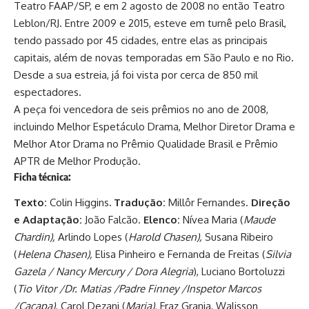
Teatro FAAP/SP, e em 2 agosto de 2008 no então Teatro
Leblon/RJ. Entre 2009 e 2015, esteve em turnê pelo Brasil,
tendo passado por 45 cidades, entre elas as principais
capitais, além de novas temporadas em São Paulo e no Rio.
Desde a sua estreia, já foi vista por cerca de 850 mil
espectadores.
A peça foi vencedora de seis prêmios no ano de 2008,
incluindo Melhor Espetáculo Drama, Melhor Diretor Drama e
Melhor Ator Drama no Prêmio Qualidade Brasil e Prêmio
APTR de Melhor Produção.
Ficha técnica:
Texto:
Colin Higgins
. Tradução:
Millôr Fernandes.
Direção
e Adaptação:
João Falcão.
Elenco:
Nívea Maria (
Maude
Chardin),
Arlindo Lopes (
Harold Chasen),
Susana Ribeiro
(
Helena Chasen),
Elisa Pinheiro e Fernanda de Freitas (
Silvia
Gazela / Nancy Mercury / Dora Alegria
), Luciano Bortoluzzi
(
Tio Vitor /Dr. Matias /Padre Finney /Inspetor Marcos
/Caçapa),
Carol Dezani (
Maria),
Fraz Granja, Walisson