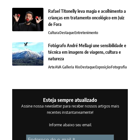
Rafael Titonelly leva magia e acolhimento a
crianças em tratamento oncológico em Juiz
de Fora
Cultura
Destaque
Entretenimento
Fotógrafo André Mellagi une sensibilidade e
técnica em imagens de viagens, cultura e
natureza
Arte
AVA Galleria Rio
Destaque
Exposição
Fotografia
Esteja sempre atualizado
Assine nossa newsletter para receber nossos artigos mais
recentes instantaneamente!
Informe abaixo seu email