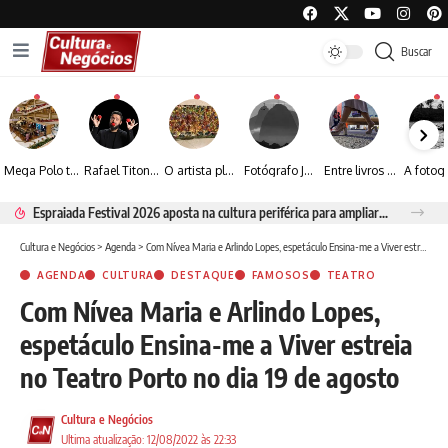
Buscar
Mega Polo transforma lançamento de coleção em plataforma nacional de negócios e projeta crescimento de mais de 15%
Rafael Titonelly leva magia e acolhimento a crianças em tratamento oncológico em Juiz de Fora
O artista plástico Jorge Luiz transforma sustentabilidade e criatividade em arte contemporânea
Fotógrafo José Roberto apresenta um olhar sensível sobre arquitetura, formas e luz na fotografia
Entre livros e fotografia autoral, Sebastião Reis consolida uma trajetória marcada pelo olhar artístico
Espraiada Festival 2026 aposta na cultura periférica para ampliar oportunidades na zona sul
Cultura e Negócios
>
Agenda
>
Com Nívea Maria e Arlindo Lopes, espetáculo Ensina-me a Viver estreia no Teatro Porto no dia 19 de agosto
AGENDA
CULTURA
DESTAQUE
FAMOSOS
TEATRO
Com Nívea Maria e Arlindo Lopes,
espetáculo Ensina-me a Viver estreia
no Teatro Porto no dia 19 de agosto
Cultura e Negócios
Ultima atualização: 12/08/2022 às 22:33