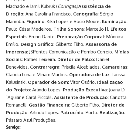
Machado e Jamil Kubruk (
Coringas).
Assistência de
Direção
: Ana Carolina Francisco.
Cenografia
: Sérgio
Marimba.
Figurino
: Kika Lopes e Rocio Moure.
Iluminação
:
Paulo César Medeiros.
Trilha Sonora
: Marcello H.
Efeitos
Especiais
: Bruno Dante.
Preparação Corporal
: Mônnica
Emílio.
Design Gráfico
: Gilberto Filho.
Assessoria de
Imprensa
: JSPontes Comunicação e Pombo Correio.
Mídias
Sociais
: Rafael Teixeira.
Diretor de Palco
: Daniel
Benevides.
Contrarregra
: Priscila Alcebiades.
Camareiras
:
Claudia Luna e Miriam Martins.
Operadora de Luz
: Larissa
Kalusinski.
Operador de Som
: Vitor Osório.
Idealização
do Projeto
: Arlindo Lopes.
Produção Executiva
: Joana D
´Aguiar e Carol Piccolil.
Assistente de Produção
: Carlotta
Romanelli.
Gestão Financeira
: Gilberto Filho.
Diretor de
Produção
: Arlindo Lopes.
Patrocínio
: Porto.
Realização
:
Pássaro Azul Produções.
Serviço: