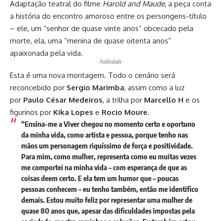
Adaptação teatral do filme
Harold and Maude
, a peça conta
a história do encontro amoroso entre os persongens-título
– ele, um “senhor de quase vinte anos” obcecado pela
morte, ela, uma “menina de quase oitenta anos”
apaixonada pela vida.
- Publicidade -
Esta é uma nova montagem. Todo o cenário será
reconcebido por
Sergio Marimba
, assim como a luz
por
Paulo César Medeiros
, a trilha por
Marcello H
e os
figurinos por
Kika Lopes
e
Rocio Moure
.
“Ensina-me a Viver chegou no momento certo e oportuno
da minha vida, como artista e pessoa, porque tenho nas
mãos um personagem riquíssimo de força e positividade.
Para mim, como mulher, representa como eu muitas vezes
me comportei na minha vida – com esperança de que as
coisas deem certo. E ela tem um humor que – poucas
pessoas conhecem – eu tenho também, então me identifico
demais. Estou muito feliz por representar uma mulher de
quase 80 anos que, apesar das dificuldades impostas pela