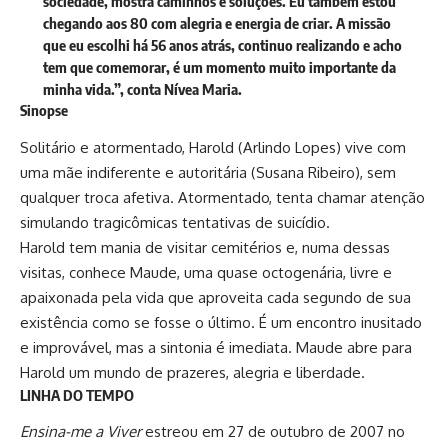
sociedade, mostra caminhos e soluções. Eu também estou
chegando aos 80 com alegria e energia de criar. A missão
que eu escolhi há 56 anos atrás, continuo realizando e acho
tem que comemorar, é um momento muito importante da
minha vida.”, conta Nívea Maria.
Sinopse
Solitário e atormentado, Harold (Arlindo Lopes) vive com
uma mãe indiferente e autoritária (Susana Ribeiro), sem
qualquer troca afetiva. Atormentado, tenta chamar atenção
simulando tragicômicas tentativas de suicídio.
Harold tem mania de visitar cemitérios e, numa dessas
visitas, conhece Maude, uma quase octogenária, livre e
apaixonada pela vida que aproveita cada segundo de sua
existência como se fosse o último. É um encontro inusitado
e improvável, mas a sintonia é imediata. Maude abre para
Harold um mundo de prazeres, alegria e liberdade.
LINHA DO TEMPO
Ensina-me a Viver
estreou em 27 de outubro de
2007 no