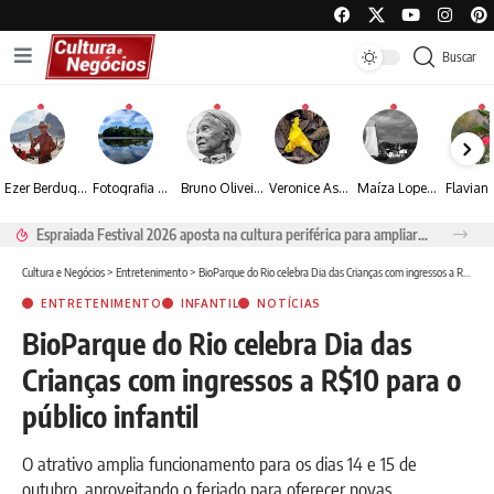
Buscar
Ezer Berdugo transforma experiências multiculturais e memórias em narrativas visuais por meio da fotografia
Fotografia de Fátima Carlini transforma paisagens naturais em experiências de contemplação
Bruno Oliveira retrata o cotidiano urbano por meio da fotografia em preto e branco
Veronice Assini Saes transforma a natureza em fotografias marcadas pela sensibilidade
Maíza Lopes transforma cultura popular baiana em narrativas fotográficas
Espraiada Festival 2026 aposta na cultura periférica para ampliar oportunidades na zona sul
Cultura e Negócios
>
Entretenimento
>
BioParque do Rio celebra Dia das Crianças com ingressos a R$10 para o público infantil
ENTRETENIMENTO
INFANTIL
NOTÍCIAS
BioParque do Rio celebra Dia das
Crianças com ingressos a R$10 para o
público infantil
O atrativo amplia funcionamento para os dias 14 e 15 de
outubro, aproveitando o feriado para oferecer novas