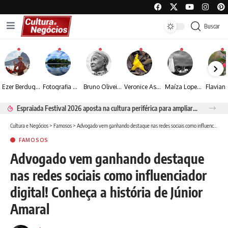
Buscar
Ezer Berdugo transforma experiências multiculturais e memórias em narrativas visuais por meio da fotografia
Fotografia de Fátima Carlini transforma paisagens naturais em experiências de contemplação
Bruno Oliveira retrata o cotidiano urbano por meio da fotografia em preto e branco
Veronice Assini Saes transforma a natureza em fotografias marcadas pela sensibilidade
Maíza Lopes transforma cultura popular baiana em narrativas fotográficas
Espraiada Festival 2026 aposta na cultura periférica para ampliar oportunidades na zona sul
Cultura e Negócios
>
Famosos
>
Advogado vem ganhando destaque nas redes sociais como influenciador digital! Conheça a história de Júnior Amaral
FAMOSOS
Advogado vem ganhando destaque
nas redes sociais como influenciador
digital! Conheça a história de Júnior
Amaral