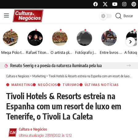
Buscar
Mega Polo transforma lançamento de coleção em plataforma nacional de negócios e projeta crescimento de mais de 15%
Rafael Titonelly leva magia e acolhimento a crianças em tratamento oncológico em Juiz de Fora
O artista plástico Jorge Luiz transforma sustentabilidade e criatividade em arte contemporânea
Fotógrafo José Roberto apresenta um olhar sensível sobre arquitetura, formas e luz na fotografia
Entre livros e fotografia autoral, Sebastião Reis consolida uma trajetória marcada pelo olhar artístico
Renato Seerig e a poesia da natureza iluminada pela lua
Cultura e Negócios
>
Marketing
>
Tivoli Hotels & Resorts estreia na Espanha com um resort de luxo em Tenerife, o Tivoli La Caleta
MARKETING
NEGÓCIOS
TURISMO
ÚLTIMAS NOTÍCIAS
Tivoli Hotels & Resorts estreia na
Espanha com um resort de luxo em
Tenerife, o Tivoli La Caleta
Cultura e Negócios
Ultima atualização: 27/09/2022 às 12:12