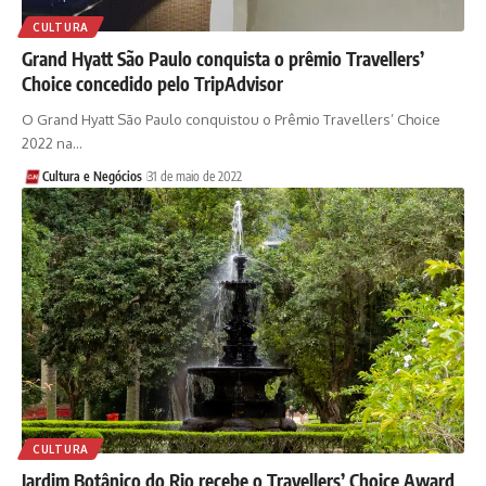
CULTURA
Grand Hyatt São Paulo conquista o prêmio Travellers’
Choice concedido pelo TripAdvisor
O Grand Hyatt São Paulo conquistou o Prêmio Travellers’ Choice
2022 na…
Cultura e Negócios
31 de maio de 2022
CULTURA
Jardim Botânico do Rio recebe o Travellers’ Choice Award