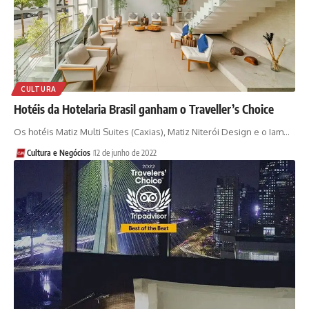
CULTURA
Hotéis da Hotelaria Brasil ganham o Traveller’s Choice
Os hotéis Matiz Multi Suites (Caxias), Matiz Niterói Design e o Iam…
Cultura e Negócios
12 de junho de 2022