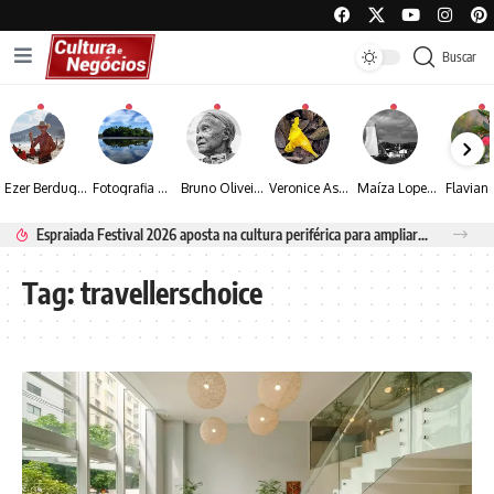
Buscar
Ezer Berdugo transforma experiências multiculturais e memórias em narrativas visuais por meio da fotografia
Fotografia de Fátima Carlini transforma paisagens naturais em experiências de contemplação
Bruno Oliveira retrata o cotidiano urbano por meio da fotografia em preto e branco
Veronice Assini Saes transforma a natureza em fotografias marcadas pela sensibilidade
Maíza Lopes transforma cultura popular baiana em narrativas fotográficas
Espraiada Festival 2026 aposta na cultura periférica para ampliar oportunidades na zona sul
Tag:
travellerschoice