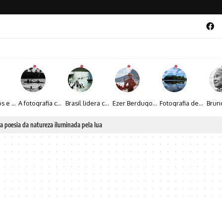
Entre livros e fotografia autoral, Sebastião Reis consolida uma trajetória marcada pelo olhar artístico
A fotografia contemporânea de Cynthia Feyh Jappur entre luz, movimento e arte
Brasil lidera crescimento entre os 15 maiores mercados globais de viagens corporativas
Ezer Berdugo transforma experiências multiculturais e memórias em narrativas visuais por meio da fotografia
Fotografia de Fátima Carlini transforma paisagens naturais em experiências de contemplação
a poesia da natureza iluminada pela lua