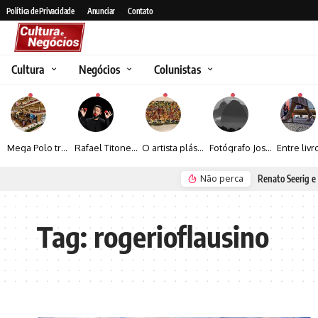
Política de Privacidade
Anunciar
Contato
Cultura
Negócios
Colunistas
Mega Polo transforma lançamento de coleção em plataforma nacional de negócios e projeta crescimento de mais de 15%
Rafael Titonelly leva magia e acolhimento a crianças em tratamento oncológico em Juiz de Fora
O artista plástico Jorge Luiz transforma sustentabilidade e criatividade em arte contemporânea
Fotógrafo José Roberto apresenta um olhar sensível sobre arquitetura, formas e luz na fotografia
Não perca
Renato Seerig e 
Tag:
rogerioflausino