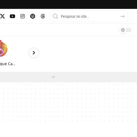
Monique Camacho é homenageada no Prêmio Gênios da Atualidade 2026