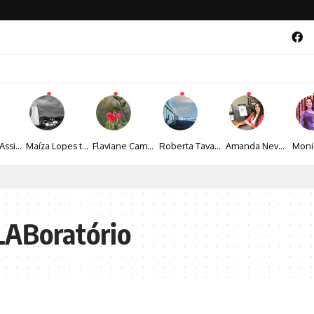
Veronice Assini Saes transforma a natureza em fotografias marcadas pela sensibilidade
Maíza Lopes transforma cultura popular baiana em narrativas fotográficas
Flaviane Campos transforma natureza, espiritualidade e sensibilidade em narrativas fotográficas
Roberta Tavares transforma a fotografia em obras de arte marcadas pela sensibilidade e sofisticação
Amanda Neves transforma a beleza da natureza em obras realistas repletas de sensibilidade
al 2026 aposta na cultura periférica para ampliar oportunidades na zona sul
LABoratório