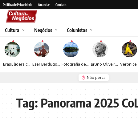
Política de Privacidade
Anunciar
Contato
Cultura
Negócios
Colunistas
Brasil lidera crescimento entre os 15 maiores mercados globais de viagens corporativas
Ezer Berdugo transforma experiências multiculturais e memórias em narrativas visuais por meio da fotografia
Fotografia de Fátima Carlini transforma paisagens naturais em experiências de contemplação
Bruno Oliveira retrata o cotidiano urbano por meio da fotografia em preto e branco
Não perca
Seguro e Rio de Janeiro
Espraiada Festiv
Tag:
Panorama 2025 Co