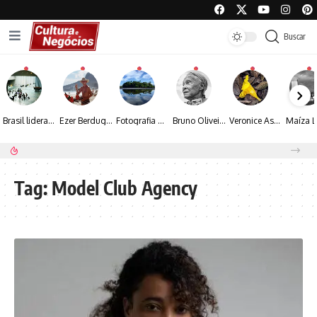
Buscar
Brasil lidera crescimento entre os 15 maiores mercados globais de viagens corporativas
Ezer Berdugo transforma experiências multiculturais e memórias em narrativas visuais por meio da fotografia
Fotografia de Fátima Carlini transforma paisagens naturais em experiências de contemplação
Bruno Oliveira retrata o cotidiano urbano por meio da fotografia em preto e branco
Veronice Assini Saes transforma a natureza em fotografias marcadas pela sensibilidade
Espraiada Festival 2026 aposta na cultura periférica para ampliar oportunidades na zona sul
Tag:
Model Club Agency