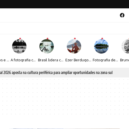
Entre livros e fotografia autoral, Sebastião Reis consolida uma trajetória marcada pelo olhar artístico
A fotografia contemporânea de Cynthia Feyh Jappur entre luz, movimento e arte
Brasil lidera crescimento entre os 15 maiores mercados globais de viagens corporativas
Ezer Berdugo transforma experiências multiculturais e memórias em narrativas visuais por meio da fotografia
Fotografia de Fátima Carlini transforma paisagens naturais em experiências de contemplação
al 2026 aposta na cultura periférica para ampliar oportunidades na zona sul