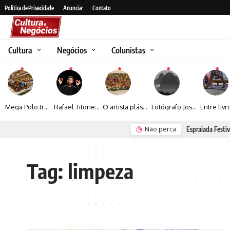
Política de Privacidade
Anunciar
Contato
Cultura
Negócios
Colunistas
Mega Polo transforma lançamento de coleção em plataforma nacional de negócios e projeta crescimento de mais de 15%
Rafael Titonelly leva magia e acolhimento a crianças em tratamento oncológico em Juiz de Fora
O artista plástico Jorge Luiz transforma sustentabilidade e criatividade em arte contemporânea
Fotógrafo José Roberto apresenta um olhar sensível sobre arquitetura, formas e luz na fotografia
Não perca
Espraiada Festiv
Tag:
limpeza