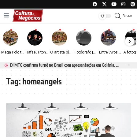
Buscar
Mega Polo transforma lançamento de coleção em plataforma nacional de negócios e projeta crescimento de mais de 15%
Rafael Titonelly leva magia e acolhimento a crianças em tratamento oncológico em Juiz de Fora
O artista plástico Jorge Luiz transforma sustentabilidade e criatividade em arte contemporânea
Fotógrafo José Roberto apresenta um olhar sensível sobre arquitetura, formas e luz na fotografia
Entre livros e fotografia autoral, Sebastião Reis consolida uma trajetória marcada pelo olhar artístico
DJ MTG confirma turnê no Brasil com apresentações em Goiânia, Porto Seguro e Rio de Janeiro
Tag:
homeangels