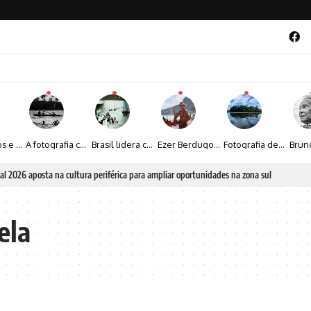
Entre livros e fotografia autoral, Sebastião Reis consolida uma trajetória marcada pelo olhar artístico
A fotografia contemporânea de Cynthia Feyh Jappur entre luz, movimento e arte
Brasil lidera crescimento entre os 15 maiores mercados globais de viagens corporativas
Ezer Berdugo transforma experiências multiculturais e memórias em narrativas visuais por meio da fotografia
Fotografia de Fátima Carlini transforma paisagens naturais em experiências de contemplação
al 2026 aposta na cultura periférica para ampliar oportunidades na zona sul
ela