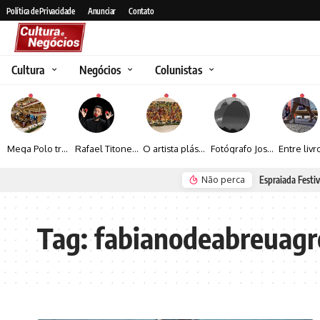
Política de Privacidade
Anunciar
Contato
Cultura
Negócios
Colunistas
Mega Polo transforma lançamento de coleção em plataforma nacional de negócios e projeta crescimento de mais de 15%
Rafael Titonelly leva magia e acolhimento a crianças em tratamento oncológico em Juiz de Fora
O artista plástico Jorge Luiz transforma sustentabilidade e criatividade em arte contemporânea
Fotógrafo José Roberto apresenta um olhar sensível sobre arquitetura, formas e luz na fotografia
Não perca
Espraiada Festiv
Tag:
fabianodeabreuagr