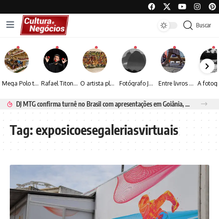
Buscar
Mega Polo transforma lançamento de coleção em plataforma nacional de negócios e projeta crescimento de mais de 15%
Rafael Titonelly leva magia e acolhimento a crianças em tratamento oncológico em Juiz de Fora
O artista plástico Jorge Luiz transforma sustentabilidade e criatividade em arte contemporânea
Fotógrafo José Roberto apresenta um olhar sensível sobre arquitetura, formas e luz na fotografia
Entre livros e fotografia autoral, Sebastião Reis consolida uma trajetória marcada pelo olhar artístico
DJ MTG confirma turnê no Brasil com apresentações em Goiânia, Porto Seguro e Rio de Janeiro
Tag:
exposicoesegaleriasvirtuais