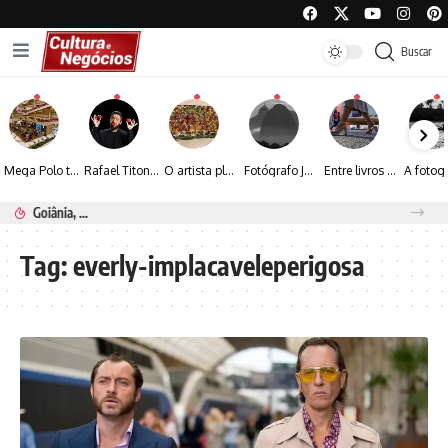
Buscar
Mega Polo transforma lançamento de coleção em plataforma nacional de negócios e projeta crescimento de mais de 15%
Rafael Titonelly leva magia e acolhimento a crianças em tratamento oncológico em Juiz de Fora
O artista plástico Jorge Luiz transforma sustentabilidade e criatividade em arte contemporânea
Fotógrafo José Roberto apresenta um olhar sensível sobre arquitetura, formas e luz na fotografia
Entre livros e fotografia autoral, Sebastião Reis consolida uma trajetória marcada pelo olhar artístico
Renato Seerig e a poesia da natureza iluminada pela lua
Tag:
everly-implacaveleperigosa