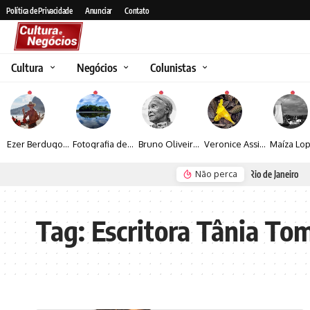
Política de Privacidade
Anunciar
Contato
Cultura
Negócios
Colunistas
Ezer Berdugo transforma experiências multiculturais e memórias em narrativas visuais por meio da fotografia
Fotografia de Fátima Carlini transforma paisagens naturais em experiências de contemplação
Bruno Oliveira retrata o cotidiano urbano por meio da fotografia em preto e branco
Veronice Assini Saes transforma a natureza em fotografias marcadas pela sensibilidade
Não perca
Seguro e Rio de Janeiro
Espraiada Festiv
Tag:
Escritora Tânia To