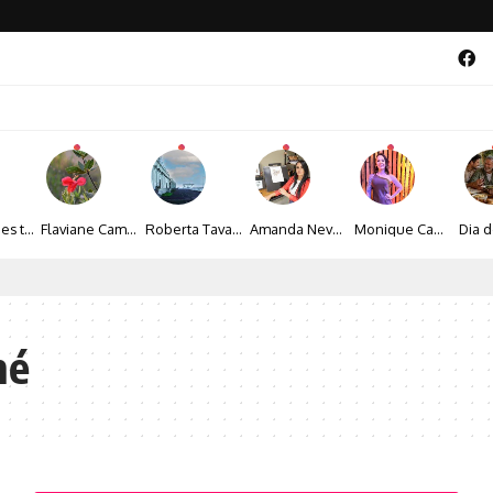
Maíza Lopes transforma cultura popular baiana em narrativas fotográficas
Flaviane Campos transforma natureza, espiritualidade e sensibilidade em narrativas fotográficas
Roberta Tavares transforma a fotografia em obras de arte marcadas pela sensibilidade e sofisticação
Amanda Neves transforma a beleza da natureza em obras realistas repletas de sensibilidade
Monique Camacho é homenageada no Prêmio Gênios da Atualidade 2026
al 2026 aposta na cultura periférica para ampliar oportunidades na zona sul
mé