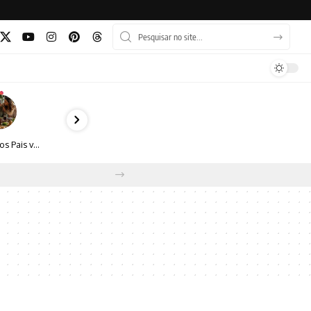
Dia dos Pais vai além do almoço: como transformar a data em experiência, afeto e boas escolhas