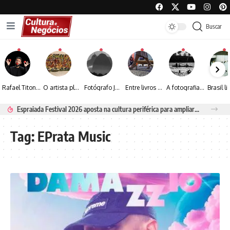
Buscar
Rafael Titonelly leva magia e acolhimento a crianças em tratamento oncológico em Juiz de Fora
O artista plástico Jorge Luiz transforma sustentabilidade e criatividade em arte contemporânea
Fotógrafo José Roberto apresenta um olhar sensível sobre arquitetura, formas e luz na fotografia
Entre livros e fotografia autoral, Sebastião Reis consolida uma trajetória marcada pelo olhar artístico
A fotografia contemporânea de Cynthia Feyh Jappur entre luz, movimento e arte
Espraiada Festival 2026 aposta na cultura periférica para ampliar oportunidades na zona sul
Tag:
EPrata Music