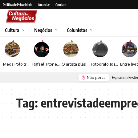
Política de Privacidade
Anunciar
Contato
Cultura
Negócios
Colunistas
Mega Polo transforma lançamento de coleção em plataforma nacional de negócios e projeta crescimento de mais de 15%
Rafael Titonelly leva magia e acolhimento a crianças em tratamento oncológico em Juiz de Fora
O artista plástico Jorge Luiz transforma sustentabilidade e criatividade em arte contemporânea
Fotógrafo José Roberto apresenta um olhar sensível sobre arquitetura, formas e luz na fotografia
Não perca
Espraiada Festiv
Tag:
entrevistadeempr