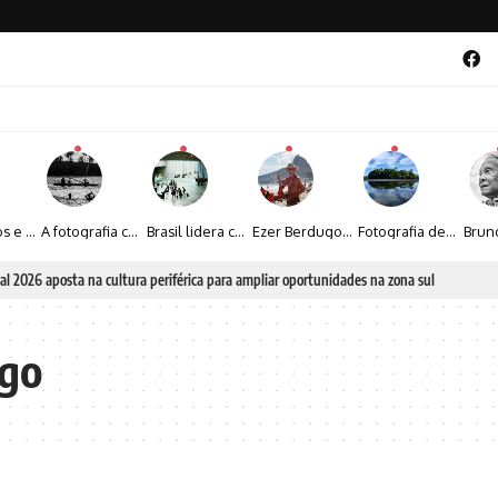
Entre livros e fotografia autoral, Sebastião Reis consolida uma trajetória marcada pelo olhar artístico
A fotografia contemporânea de Cynthia Feyh Jappur entre luz, movimento e arte
Brasil lidera crescimento entre os 15 maiores mercados globais de viagens corporativas
Ezer Berdugo transforma experiências multiculturais e memórias em narrativas visuais por meio da fotografia
Fotografia de Fátima Carlini transforma paisagens naturais em experiências de contemplação
al 2026 aposta na cultura periférica para ampliar oportunidades na zona sul
ego