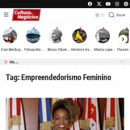
Buscar
Ezer Berdugo transforma experiências multiculturais e memórias em narrativas visuais por meio da fotografia
Fotografia de Fátima Carlini transforma paisagens naturais em experiências de contemplação
Bruno Oliveira retrata o cotidiano urbano por meio da fotografia em preto e branco
Veronice Assini Saes transforma a natureza em fotografias marcadas pela sensibilidade
Maíza Lopes transforma cultura popular baiana em narrativas fotográficas
Espraiada Festival 2026 aposta na cultura periférica para ampliar oportunidades na zona sul
Tag:
Empreendedorismo Feminino