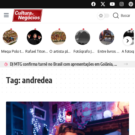
Buscar
Mega Polo transforma lançamento de coleção em plataforma nacional de negócios e projeta crescimento de mais de 15%
Rafael Titonelly leva magia e acolhimento a crianças em tratamento oncológico em Juiz de Fora
O artista plástico Jorge Luiz transforma sustentabilidade e criatividade em arte contemporânea
Fotógrafo José Roberto apresenta um olhar sensível sobre arquitetura, formas e luz na fotografia
Entre livros e fotografia autoral, Sebastião Reis consolida uma trajetória marcada pelo olhar artístico
DJ MTG confirma turnê no Brasil com apresentações em Goiânia, Porto Seguro e Rio de Janeiro
Tag:
andredea