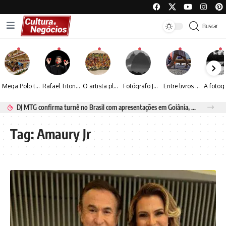
Buscar
Mega Polo transforma lançamento de coleção em plataforma nacional de negócios e projeta crescimento de mais de 15%
Rafael Titonelly leva magia e acolhimento a crianças em tratamento oncológico em Juiz de Fora
O artista plástico Jorge Luiz transforma sustentabilidade e criatividade em arte contemporânea
Fotógrafo José Roberto apresenta um olhar sensível sobre arquitetura, formas e luz na fotografia
Entre livros e fotografia autoral, Sebastião Reis consolida uma trajetória marcada pelo olhar artístico
DJ MTG confirma turnê no Brasil com apresentações em Goiânia, Porto Seguro e Rio de Janeiro
Tag:
Amaury Jr