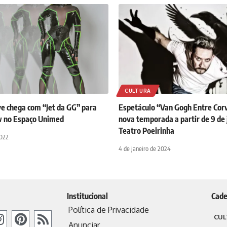
CULTURA
ve chega com “Jet da GG” para
Espetáculo “Van Gogh Entre Cor
w no Espaço Unimed
nova temporada a partir de 9 de 
Teatro Poeirinha
2022
4 de janeiro de 2024
Institucional
Cade
Política de Privacidade
CUL
Anunciar