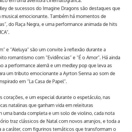
palco em uma aventura cinematográfica.
edley de sucessos do Imagine Dragons são destaques que
ia musical emocionante. Também há momentos de
as”, do Raça Negra, e uma performance animada de hits
MCA”.
 e “Aleluya” são um convite à reflexão durante a
uito romantismo com “Evidências” e “É o Amor”. Há ainda
o a performance alemã e um medley pop que leva as
ara um tributo emocionante a Ayrton Senna ao som de
nspirado em “La Casa de Papel”.
s corações, e um especial durante o espetáculo, nas
cas natalinas que ganham vida em releituras
m uma banda completa e um solo de violino, cada nota
rio traz clássicos de Natal com novos arranjos, e toda a
da a caráter, com figurinos temáticos que transformam o