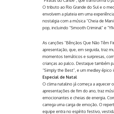
“Piratas do Caribe”, que transforma o 
O tributo ao Rio Grande do Sul e o m
envolvem a plateia em uma experiênc
nostalgia com a música “Cheia de Mani
pop, incluindo “Smooth Criminal” e “Y
As canções “Bênçãos Que Não Têm Fim”
apresentação, que, em seguida, traz m
momentos temáticos e surpresas, com
crianças ao palco. Destaque também p
“Simply the Best”, e um medley épico i
Especial de Natal
O clima natalino já começa a aquecer o
apresentações de fim do ano, traz músi
emocionantes e cheias de energia. Co
carrega uma carga de emoção. O repertó
equipe entra no espírito festivo, vesti