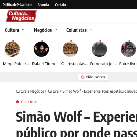
Política de Privacidade
Anunciar
Contato
Cultura
Negócios
Colunistas
Mega Polo transforma lançamento de coleção em plataforma nacional de negócios e projeta crescimento de mais de 15%
Rafael Titonelly leva magia e acolhimento a crianças em tratamento oncológico em Juiz de Fora
O artista plástico Jorge Luiz transforma sustentabilidade e criatividade em arte contemporânea
Fotógrafo José Roberto apresenta um olhar sensível sobre arquitetura, formas e luz na fotografia
Não perca
Espraiada Festiv
Cultura e Negócios
>
Cultura
>
Simão Wolf – Experience Tour: espetáculo inovad
CULTURA
Simão Wolf – Experie
público por onde pass