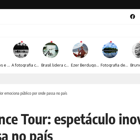
Entre livros e fotografia autoral, Sebastião Reis consolida uma trajetória marcada pelo olhar artístico
A fotografia contemporânea de Cynthia Feyh Jappur entre luz, movimento e arte
Brasil lidera crescimento entre os 15 maiores mercados globais de viagens corporativas
Ezer Berdugo transforma experiências multiculturais e memórias em narrativas visuais por meio da fotografia
Fotografia de Fátima Carlini transforma paisagens naturais em experiências de contemplação
al 2026 aposta na cultura periférica para ampliar oportunidades na zona sul
or emociona público por onde passa no país
nce Tour: espetáculo in
a no país