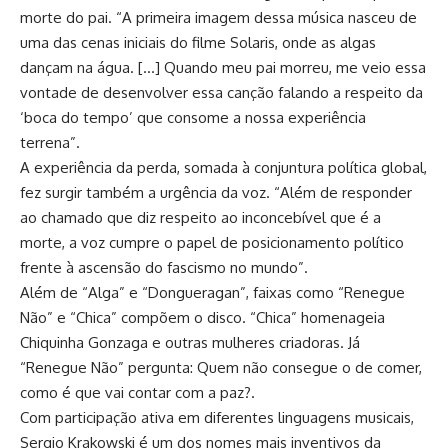
morte do pai. “A primeira imagem dessa música nasceu de
uma das cenas iniciais do filme Solaris, onde as algas
dançam na água. […] Quando meu pai morreu, me veio essa
vontade de desenvolver essa canção falando a respeito da
‘boca do tempo’ que consome a nossa experiência
terrena”.
A experiência da perda, somada à conjuntura política global,
fez surgir também a urgência da voz. “Além de responder
ao chamado que diz respeito ao inconcebível que é a
morte, a voz cumpre o papel de posicionamento político
frente à ascensão do fascismo no mundo”.
Além de “Alga” e “Dongueragan”, faixas como “Renegue
Não” e “Chica” compõem o disco. “Chica” homenageia
Chiquinha Gonzaga e outras mulheres criadoras. Já
“Renegue Não” pergunta: Quem não consegue o de comer,
como é que vai contar com a paz?.
Com participação ativa em diferentes linguagens musicais,
Sergio Krakowski é um dos nomes mais inventivos da