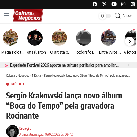
Buscar
Mega Polo transforma lançamento de coleção em plataforma nacional de negócios e projeta crescimento de mais de 15%
Rafael Titonelly leva magia e acolhimento a crianças em tratamento oncológico em Juiz de Fora
O artista plástico Jorge Luiz transforma sustentabilidade e criatividade em arte contemporânea
Fotógrafo José Roberto apresenta um olhar sensível sobre arquitetura, formas e luz na fotografia
Entre livros e fotografia autoral, Sebastião Reis consolida uma trajetória marcada pelo olhar artístico
Espraiada Festival 2026 aposta na cultura periférica para ampliar oportunidades na zona sul
Cultura e Negócios
>
Música
>
Sergio Krakowski lança novo álbum “Boca do Tempo” pela gravadora Rocinante
MÚSICA
Sergio Krakowski lança novo álbum
“Boca do Tempo” pela gravadora
Rocinante
Redação
Ultima atualização: 16/07/2025 às 09:42