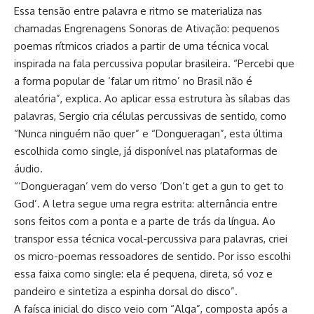
Essa tensão entre palavra e ritmo se materializa nas
chamadas Engrenagens Sonoras de Ativação: pequenos
poemas rítmicos criados a partir de uma técnica vocal
inspirada na fala percussiva popular brasileira. “Percebi que
a forma popular de ‘falar um ritmo’ no Brasil não é
aleatória”, explica. Ao aplicar essa estrutura às sílabas das
palavras, Sergio cria células percussivas de sentido, como
“Nunca ninguém não quer” e “Dongueragan”, esta última
escolhida como single, já disponível nas plataformas de
áudio.
“‘Dongueragan’ vem do verso ‘Don’t get a gun to get to
God’. A letra segue uma regra estrita: alternância entre
sons feitos com a ponta e a parte de trás da língua. Ao
transpor essa técnica vocal-percussiva para palavras, criei
os micro-poemas ressoadores de sentido. Por isso escolhi
essa faixa como single: ela é pequena, direta, só voz e
pandeiro e sintetiza a espinha dorsal do disco”.
A faísca inicial do disco veio com “Alga”, composta após a