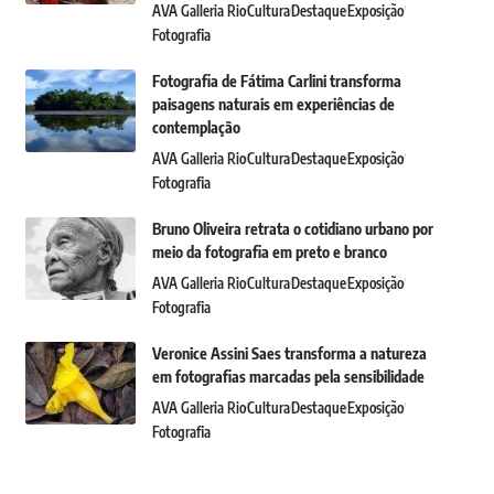
AVA Galleria Rio
Cultura
Destaque
Exposição
Fotografia
Fotografia de Fátima Carlini transforma
paisagens naturais em experiências de
contemplação
AVA Galleria Rio
Cultura
Destaque
Exposição
Fotografia
Bruno Oliveira retrata o cotidiano urbano por
meio da fotografia em preto e branco
AVA Galleria Rio
Cultura
Destaque
Exposição
Fotografia
Veronice Assini Saes transforma a natureza
em fotografias marcadas pela sensibilidade
AVA Galleria Rio
Cultura
Destaque
Exposição
Fotografia