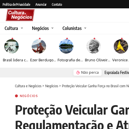
Política de Privacidade
Anunciar
Contato
Cultura
Negócios
Colunistas
Brasil lidera crescimento entre os 15 maiores mercados globais de viagens corporativas
Ezer Berdugo transforma experiências multiculturais e memórias em narrativas visuais por meio da fotografia
Fotografia de Fátima Carlini transforma paisagens naturais em experiências de contemplação
Bruno Oliveira retrata o cotidiano urbano por meio da fotografia em preto e branco
Não perca
Espraiada Festiv
Cultura e Negócios
>
Negócios
>
Proteção Veicular Ganha Força no Brasil com 
NEGÓCIOS
Proteção Veicular Ga
Regulamentação e Atr