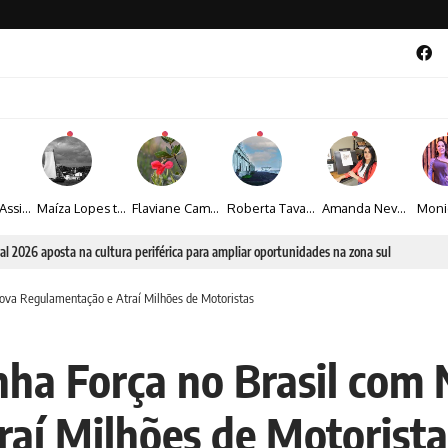
Veronice Assini Saes transforma a natureza em fotografias marcadas pela sensibilidade
Maíza Lopes transforma cultura popular baiana em narrativas fotográficas
Flaviane Campos transforma natureza, espiritualidade e sensibilidade em narrativas fotográficas
Roberta Tavares transforma a fotografia em obras de arte marcadas pela sensibilidade e sofisticação
Amanda Neves transforma a beleza da natureza em obras realistas repletas de sensibilidade
al 2026 aposta na cultura periférica para ampliar oportunidades na zona sul
Nova Regulamentação e Atraí Milhões de Motoristas
nha Força no Brasil com
aí Milhões de Motorista