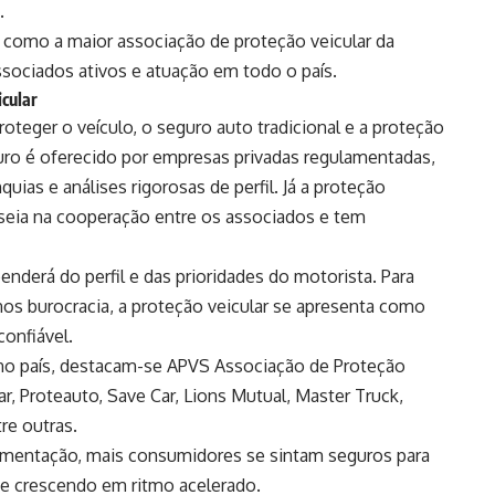
.
a como a maior associação de proteção veicular da
ssociados ativos e atuação em todo o país.
icular
teger o veículo, o seguro auto tradicional e a proteção
guro é oferecido por empresas privadas regulamentadas,
uias e análises rigorosas de perfil. Já a proteção
baseia na cooperação entre os associados e tem
nderá do perfil e das prioridades do motorista. Para
s burocracia, a proteção veicular se apresenta como
confiável.
s no país, destacam-se APVS Associação de Proteção
ar, Proteauto, Save Car, Lions Mutual, Master Truck,
re outras.
lamentação, mais consumidores se sintam seguros para
ue crescendo em ritmo acelerado.