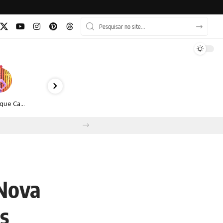
Monique Camacho é homenageada no Prêmio Gênios da Atualidade 2026
 Nova
s