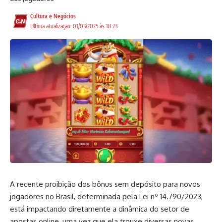
Cultura e Negócios
Ultima atualização: 01/03/2025 às 18:23
A recente proibição dos bônus sem depósito para novos
jogadores no Brasil, determinada pela
Lei nº 14.790/2023
,
está impactando diretamente a dinâmica do setor de
apostas online, uma vez que ela trouxe diversas novas