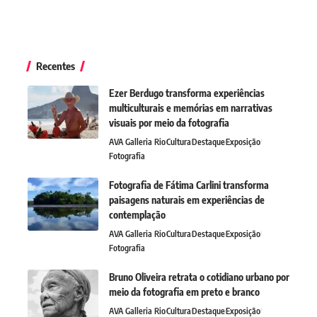
Recentes
Ezer Berdugo transforma experiências
multiculturais e memórias em narrativas
visuais por meio da fotografia
AVA Galleria Rio
Cultura
Destaque
Exposição
Fotografia
Fotografia de Fátima Carlini transforma
paisagens naturais em experiências de
contemplação
AVA Galleria Rio
Cultura
Destaque
Exposição
Fotografia
Bruno Oliveira retrata o cotidiano urbano por
meio da fotografia em preto e branco
AVA Galleria Rio
Cultura
Destaque
Exposição