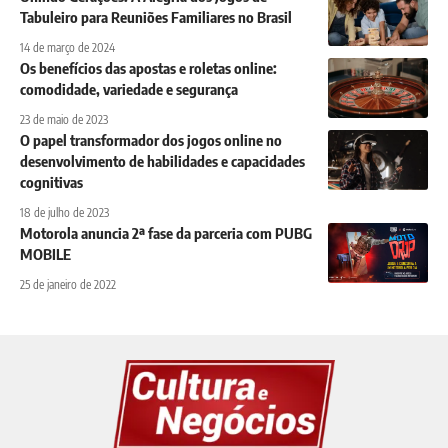
Tabuleiro para Reuniões Familiares no Brasil
14 de março de 2024
Os benefícios das apostas e roletas online:
comodidade, variedade e segurança
23 de maio de 2023
O papel transformador dos jogos online no
desenvolvimento de habilidades e capacidades
cognitivas
18 de julho de 2023
Motorola anuncia 2ª fase da parceria com PUBG
MOBILE
25 de janeiro de 2022