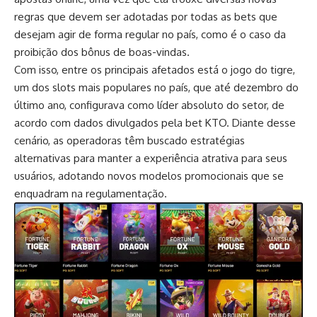
regras que devem ser adotadas por todas as bets que
desejam agir de forma regular no país, como é o caso da
proibição dos bônus de boas-vindas.
Com isso, entre os principais afetados está o
jogo do tigre
,
um dos slots mais populares no país, que até dezembro do
último ano, configurava como líder absoluto do setor, de
acordo com dados divulgados pela bet KTO​. Diante desse
cenário, as operadoras têm buscado estratégias
alternativas para manter a experiência atrativa para seus
usuários, adotando novos modelos promocionais que se
enquadram na regulamentação.