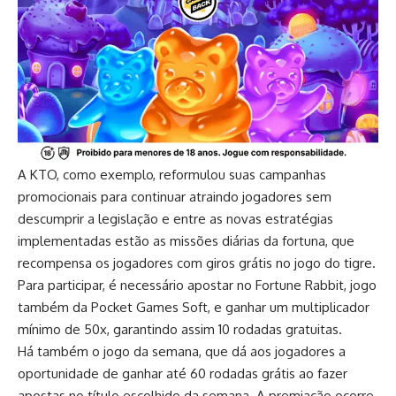
A KTO, como exemplo, reformulou suas campanhas
promocionais para continuar atraindo jogadores sem
descumprir a legislação e entre as novas estratégias
implementadas estão as missões diárias da fortuna, que
recompensa os jogadores com giros grátis no jogo do tigre.
Para participar, é necessário apostar no Fortune Rabbit, jogo
também da
Pocket Games Soft
, e ganhar um multiplicador
mínimo de 50x, garantindo assim 10 rodadas gratuitas​.
Há também o jogo da semana, que dá aos jogadores a
oportunidade de ganhar até 60 rodadas grátis ao fazer
apostas no título escolhido da semana. A premiação ocorre