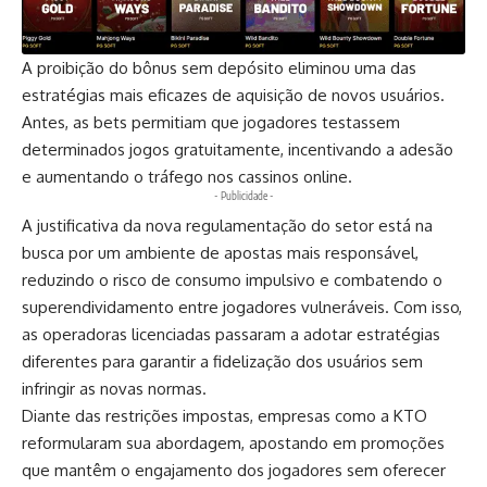
A proibição do bônus sem depósito eliminou uma das
estratégias mais eficazes de aquisição de novos usuários.
Antes, as bets permitiam que jogadores testassem
determinados jogos gratuitamente, incentivando a adesão
e aumentando o tráfego nos cassinos online.
- Publicidade -
A justificativa da
nova regulamentação do setor
está na
busca por um ambiente de apostas mais responsável,
reduzindo o risco de consumo impulsivo e combatendo o
superendividamento entre jogadores vulneráveis. Com isso,
as operadoras licenciadas passaram a adotar estratégias
diferentes para garantir a fidelização dos usuários sem
infringir as novas normas.
Diante das restrições impostas, empresas como a KTO
reformularam sua abordagem, apostando em promoções
que mantêm o engajamento dos jogadores sem oferecer