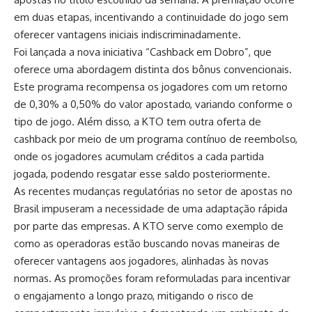
em duas etapas, incentivando a continuidade do jogo sem
oferecer vantagens iniciais indiscriminadamente​.
Foi lançada a nova iniciativa “Cashback em Dobro”, que
oferece uma abordagem distinta dos bônus convencionais.
Este programa recompensa os jogadores com um retorno
de 0,30% a 0,50% do valor apostado, variando conforme o
tipo de jogo. Além disso, a KTO tem outra oferta de
cashback por meio de um programa contínuo de reembolso,
onde os jogadores acumulam créditos a cada partida
jogada, podendo resgatar esse saldo posteriormente.
As recentes mudanças regulatórias no setor de apostas no
Brasil impuseram a necessidade de uma adaptação rápida
por parte das empresas. A KTO serve como exemplo de
como as operadoras estão buscando novas maneiras de
oferecer vantagens aos jogadores, alinhadas às novas
normas. As promoções foram reformuladas para incentivar
o engajamento a longo prazo, mitigando o risco de