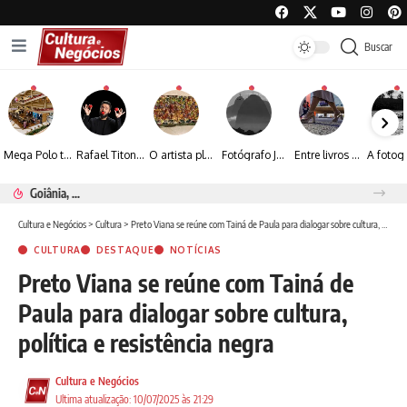
Buscar
Mega Polo transforma lançamento de coleção em plataforma nacional de negócios e projeta crescimento de mais de 15%
Rafael Titonelly leva magia e acolhimento a crianças em tratamento oncológico em Juiz de Fora
O artista plástico Jorge Luiz transforma sustentabilidade e criatividade em arte contemporânea
Fotógrafo José Roberto apresenta um olhar sensível sobre arquitetura, formas e luz na fotografia
Entre livros e fotografia autoral, Sebastião Reis consolida uma trajetória marcada pelo olhar artístico
Renato Seerig e a poesia da natureza iluminada pela lua
Cultura e Negócios
>
Cultura
>
Preto Viana se reúne com Tainá de Paula para dialogar sobre cultura, política e resistência negra
CULTURA
DESTAQUE
NOTÍCIAS
Preto Viana se reúne com Tainá de
Paula para dialogar sobre cultura,
política e resistência negra
Cultura e Negócios
Ultima atualização: 10/07/2025 às 21:29