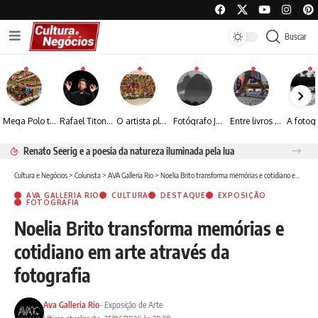
Buscar
Mega Polo transforma lançamento de coleção em plataforma nacional de negócios e projeta crescimento de mais de 15%
Rafael Titonelly leva magia e acolhimento a crianças em tratamento oncológico em Juiz de Fora
O artista plástico Jorge Luiz transforma sustentabilidade e criatividade em arte contemporânea
Fotógrafo José Roberto apresenta um olhar sensível sobre arquitetura, formas e luz na fotografia
Entre livros e fotografia autoral, Sebastião Reis consolida uma trajetória marcada pelo olhar artístico
Renato Seerig e a poesia da natureza iluminada pela lua
Cultura e Negócios
>
Colunista
>
AVA Galleria Rio
>
Noelia Brito transforma memórias e cotidiano em arte através da fotografia
AVA GALLERIA RIO
CULTURA
DESTAQUE
EXPOSIÇÃO
FOTOGRAFIA
Noelia Brito transforma memórias e
cotidiano em arte através da
fotografia
Ava Galleria Rio
- Exposição de Arte