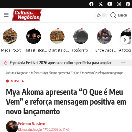
Buscar
Mega Polo transforma lançamento de coleção em plataforma nacional de negócios e projeta crescimento de mais de 15%
Rafael Titonelly leva magia e acolhimento a crianças em tratamento oncológico em Juiz de Fora
O artista plástico Jorge Luiz transforma sustentabilidade e criatividade em arte contemporânea
Fotógrafo José Roberto apresenta um olhar sensível sobre arquitetura, formas e luz na fotografia
Entre livros e fotografia autoral, Sebastião Reis consolida uma trajetória marcada pelo olhar artístico
Espraiada Festival 2026 aposta na cultura periférica para ampliar oportunidades na zona sul
Cultura e Negócios
>
Música
>
Mya Akoma apresenta “O Que é Meu Vem” e reforça mensagem positiva em novo lançamento
MÚSICA
Mya Akoma apresenta “O Que é Meu
Vem” e reforça mensagem positiva em
novo lançamento
Peterson Baestero
Ultima atualização: 17/06/2026 às 21:42