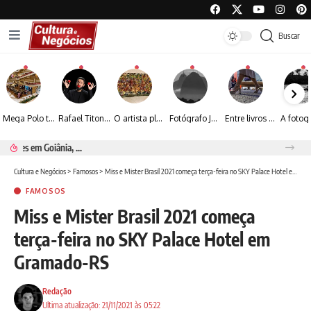
Buscar
Mega Polo transforma lançamento de coleção em plataforma nacional de negócios e projeta crescimento de mais de 15%
Rafael Titonelly leva magia e acolhimento a crianças em tratamento oncológico em Juiz de Fora
O artista plástico Jorge Luiz transforma sustentabilidade e criatividade em arte contemporânea
Fotógrafo José Roberto apresenta um olhar sensível sobre arquitetura, formas e luz na fotografia
Entre livros e fotografia autoral, Sebastião Reis consolida uma trajetória marcada pelo olhar artístico
Renato Seerig e a poesia da natureza iluminada pela lua
Cultura e Negócios
>
Famosos
>
Miss e Mister Brasil 2021 começa terça-feira no SKY Palace Hotel em Gramado-RS
FAMOSOS
Miss e Mister Brasil 2021 começa
terça-feira no SKY Palace Hotel em
Gramado-RS
Redação
Ultima atualização: 21/11/2021 às 05:22