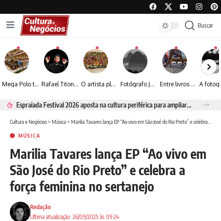
Buscar
Mega Polo transforma lançamento de coleção em plataforma nacional de negócios e projeta crescimento de mais de 15%
Rafael Titonelly leva magia e acolhimento a crianças em tratamento oncológico em Juiz de Fora
O artista plástico Jorge Luiz transforma sustentabilidade e criatividade em arte contemporânea
Fotógrafo José Roberto apresenta um olhar sensível sobre arquitetura, formas e luz na fotografia
Entre livros e fotografia autoral, Sebastião Reis consolida uma trajetória marcada pelo olhar artístico
Espraiada Festival 2026 aposta na cultura periférica para ampliar oportunidades na zona sul
Cultura e Negócios
>
Música
>
Marilia Tavares lança EP “Ao vivo em São José do Rio Preto” e celebra a força feminina no sertanejo
MÚSICA
Marilia Tavares lança EP “Ao vivo em
São José do Rio Preto” e celebra a
força feminina no sertanejo
Redação
Ultima atualização: 26/09/2025 às 09:24