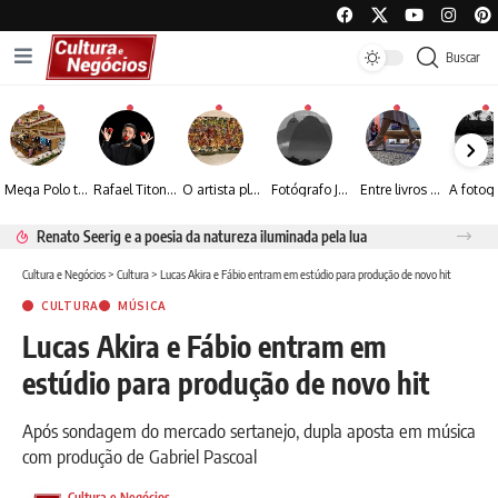
Buscar
Mega Polo transforma lançamento de coleção em plataforma nacional de negócios e projeta crescimento de mais de 15%
Rafael Titonelly leva magia e acolhimento a crianças em tratamento oncológico em Juiz de Fora
O artista plástico Jorge Luiz transforma sustentabilidade e criatividade em arte contemporânea
Fotógrafo José Roberto apresenta um olhar sensível sobre arquitetura, formas e luz na fotografia
Entre livros e fotografia autoral, Sebastião Reis consolida uma trajetória marcada pelo olhar artístico
Renato Seerig e a poesia da natureza iluminada pela lua
Cultura e Negócios
>
Cultura
>
Lucas Akira e Fábio entram em estúdio para produção de novo hit
CULTURA
MÚSICA
Lucas Akira e Fábio entram em
estúdio para produção de novo hit
Após sondagem do mercado sertanejo, dupla aposta em música
com produção de Gabriel Pascoal
Cultura e Negócios