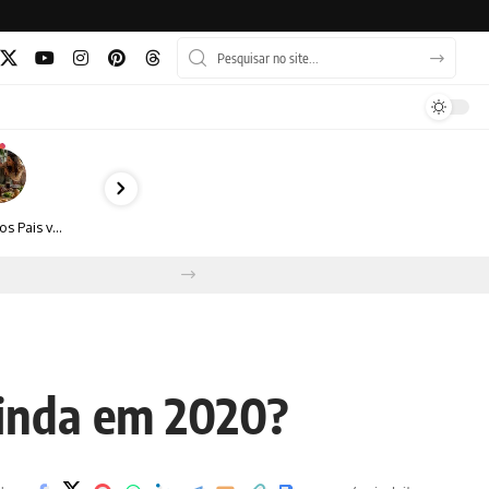
Dia dos Pais vai além do almoço: como transformar a data em experiência, afeto e boas escolhas
ainda em 2020?