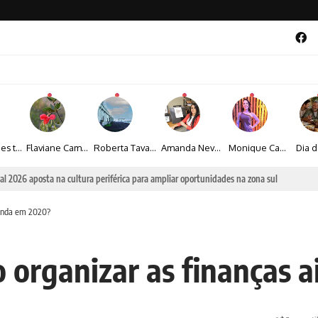
Maíza Lopes transforma cultura popular baiana em narrativas fotográficas
Flaviane Campos transforma natureza, espiritualidade e sensibilidade em narrativas fotográficas
Roberta Tavares transforma a fotografia em obras de arte marcadas pela sensibilidade e sofisticação
Amanda Neves transforma a beleza da natureza em obras realistas repletas de sensibilidade
Monique Camacho é homenageada no Prêmio Gênios da Atualidade 2026
al 2026 aposta na cultura periférica para ampliar oportunidades na zona sul
ainda em 2020?
o organizar as finanças 