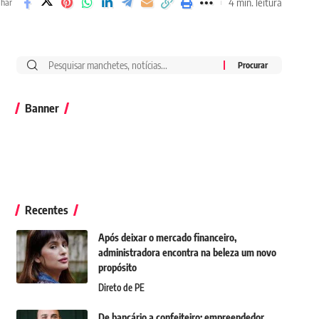
4 min. leitura
lhar
Banner
Recentes
Após deixar o mercado financeiro,
administradora encontra na beleza um novo
propósito
Direto de PE
De bancário a confeiteiro: empreendedor