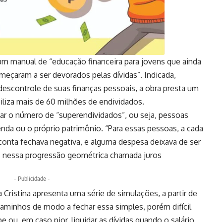
é um manual de “educação financeira para jovens que ainda
meçaram a ser devorados pelas dívidas”. Indicada,
descontrole de suas finanças pessoais, a obra presta um
liza mais de 60 milhões de endividados.
ar o número de “superendividados”, ou seja, pessoas
enda ou o próprio patrimônio. “Para essas pessoas, a cada
conta fechava negativa, e alguma despesa deixava de ser
s nessa progressão geométrica chamada juros
- Publicidade -
 Cristina apresenta uma série de simulações, a partir de
caminhos de modo a fechar essa simples, porém difícil
 ou, em caso pior, liquidar as dívidas quando o salário