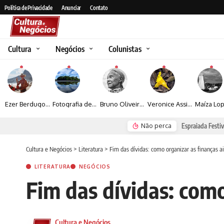
Política de Privacidade
Anunciar
Contato
Cultura
Negócios
Colunistas
Ezer Berdugo transforma experiências multiculturais e memórias em narrativas visuais por meio da fotografia
Fotografia de Fátima Carlini transforma paisagens naturais em experiências de contemplação
Bruno Oliveira retrata o cotidiano urbano por meio da fotografia em preto e branco
Veronice Assini Saes transforma a natureza em fotografias marcadas pela sensibilidade
Não perca
Espraiada Festiv
Cultura e Negócios
>
Literatura
>
Fim das dívidas: como organizar as finanças 
LITERATURA
NEGÓCIOS
Fim das dívidas: com
Cultura e Negócios