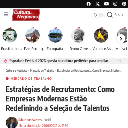
Buscar
Brasil lidera crescimento entre os 15 maiores mercados globais de viagens corporativas
Ezer Berdugo transforma experiências multiculturais e memórias em narrativas visuais por meio da fotografia
Fotografia de Fátima Carlini transforma paisagens naturais em experiências de contemplação
Bruno Oliveira retrata o cotidiano urbano por meio da fotografia em preto e branco
Veronice Assini Saes transforma a natureza em fotografias marcadas pela sensibilidade
Espraiada Festival 2026 aposta na cultura periférica para ampliar oportunidades na zona sul
Cultura e Negócios
>
Mercado de Trabalho
>
Estratégias de Recrutamento: Como Empresas Modernas Estão Redefinindo a Seleção de Talentos
MERCADO DE TRABALHO
Estratégias de Recrutamento: Como
Empresas Modernas Estão
Redefinindo a Seleção de Talentos
Aldair dos Santos
- Social
Ultima atualização: 29/08/2025 às 15:30