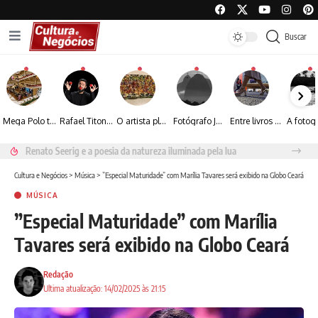
Buscar
Mega Polo transforma lançamento de coleção em plataforma nacional de negócios e projeta crescimento de mais de 15%
Rafael Titonelly leva magia e acolhimento a crianças em tratamento oncológico em Juiz de Fora
O artista plástico Jorge Luiz transforma sustentabilidade e criatividade em arte contemporânea
Fotógrafo José Roberto apresenta um olhar sensível sobre arquitetura, formas e luz na fotografia
Entre livros e fotografia autoral, Sebastião Reis consolida uma trajetória marcada pelo olhar artístico
Renato Seerig e a poesia da natureza iluminada pela lua
Cultura e Negócios
>
Música
>
”Especial Maturidade” com Marília Tavares será exibido na Globo Ceará
MÚSICA
”Especial Maturidade” com Marília
Tavares será exibido na Globo Ceará
Redação
Ultima atualização: 14/02/2025 às 21:15