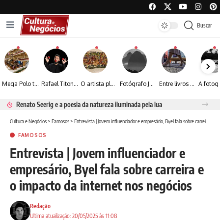
Buscar
Mega Polo transforma lançamento de coleção em plataforma nacional de negócios e projeta crescimento de mais de 15%
Rafael Titonelly leva magia e acolhimento a crianças em tratamento oncológico em Juiz de Fora
O artista plástico Jorge Luiz transforma sustentabilidade e criatividade em arte contemporânea
Fotógrafo José Roberto apresenta um olhar sensível sobre arquitetura, formas e luz na fotografia
Entre livros e fotografia autoral, Sebastião Reis consolida uma trajetória marcada pelo olhar artístico
Renato Seerig e a poesia da natureza iluminada pela lua
Cultura e Negócios
>
Famosos
>
Entrevista | Jovem influenciador e empresário, Byel fala sobre carreira e o impacto da internet nos negócios
FAMOSOS
Entrevista | Jovem influenciador e
empresário, Byel fala sobre carreira e
o impacto da internet nos negócios
Redação
Ultima atualização: 20/05/2025 às 11:08