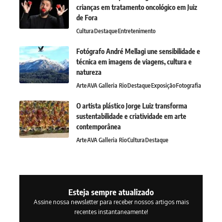
crianças em tratamento oncológico em Juiz
de Fora
Cultura
Destaque
Entretenimento
Fotógrafo André Mellagi une sensibilidade e
técnica em imagens de viagens, cultura e
natureza
Arte
AVA Galleria Rio
Destaque
Exposição
Fotografia
O artista plástico Jorge Luiz transforma
sustentabilidade e criatividade em arte
contemporânea
Arte
AVA Galleria Rio
Cultura
Destaque
Esteja sempre atualizado
Assine nossa newsletter para receber nossos artigos mais
recentes instantaneamente!