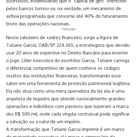
sucessivos, evidenciando que o “capital de giro” oferecido
pelos bancos tornou-se, na verdade, um mecanismo de
asfixia programada que consome até 40% do faturamento
bruto das operações nacionais.
- Publicidade -
Neste tabuleiro de xadrez financeiro, surge a figura de
Tatiane Garcia; OAB/SP 224.365, a estrategista que decidiu
usar 20 anos de expertise no Direito Bancário para inverter
o jogo. Líder executiva do escritório Garcia, Tatiane carrega
o diferencial competitivo de quem conhece os códigos
ocultos das instituições financeiras, transformando esse
saber em uma ferramenta de proteção patrimonial legítima.
Ela não atua como uma mera operadora da lei; ela é uma
arquiteta de legados que atende nacionalmente grandes
operações e indivíduos com passivos que superam a marca
dos R$ 500 mil, onde cada vírgula contratual pode significar
a salvação ou a ruína de um império.
A transformação que Tatiane Garcia imprime é um marco
de maturidade executiva: ela move o empresário da