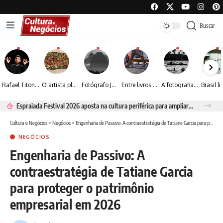
Buscar
Rafael Titonelly leva magia e acolhimento a crianças em tratamento oncológico em Juiz de Fora
O artista plástico Jorge Luiz transforma sustentabilidade e criatividade em arte contemporânea
Fotógrafo José Roberto apresenta um olhar sensível sobre arquitetura, formas e luz na fotografia
Entre livros e fotografia autoral, Sebastião Reis consolida uma trajetória marcada pelo olhar artístico
A fotografia contemporânea de Cynthia Feyh Jappur entre luz, movimento e arte
Espraiada Festival 2026 aposta na cultura periférica para ampliar oportunidades na zona sul
Cultura e Negócios
>
Negócios
>
Engenharia de Passivo: A contraestratégia de Tatiane Garcia para proteger o patrimônio empresarial em 2026
NEGÓCIOS
Engenharia de Passivo: A
contraestratégia de Tatiane Garcia
para proteger o patrimônio
empresarial em 2026