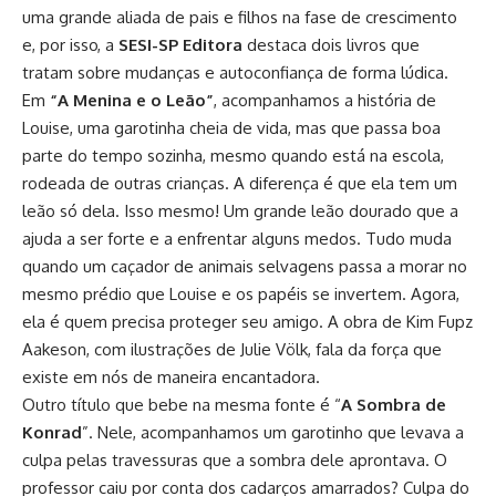
uma grande aliada de pais e filhos na fase de crescimento
e, por isso, a
SESI-SP Editora
destaca dois livros que
tratam sobre mudanças e autoconfiança de forma lúdica.
Em
“A Menina e o Leão”
, acompanhamos a história de
Louise, uma garotinha cheia de vida, mas que passa boa
parte do tempo sozinha, mesmo quando está na escola,
rodeada de outras crianças. A diferença é que ela tem um
leão só dela. Isso mesmo! Um grande leão dourado que a
ajuda a ser forte e a enfrentar alguns medos. Tudo muda
quando um caçador de animais selvagens passa a morar no
mesmo prédio que Louise e os papéis se invertem. Agora,
ela é quem precisa proteger seu amigo. A obra de Kim Fupz
Aakeson, com ilustrações de Julie Völk, fala da força que
existe em nós de maneira encantadora.
Outro título que bebe na mesma fonte é “
A Sombra de
Konrad
”. Nele, acompanhamos um garotinho que levava a
culpa pelas travessuras que a sombra dele aprontava. O
professor caiu por conta dos cadarços amarrados? Culpa do