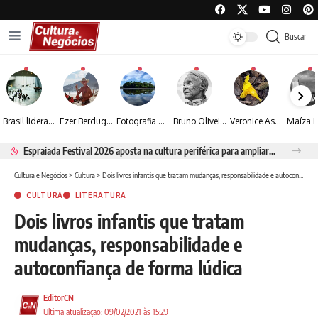
Buscar
Brasil lidera crescimento entre os 15 maiores mercados globais de viagens corporativas
Ezer Berdugo transforma experiências multiculturais e memórias em narrativas visuais por meio da fotografia
Fotografia de Fátima Carlini transforma paisagens naturais em experiências de contemplação
Bruno Oliveira retrata o cotidiano urbano por meio da fotografia em preto e branco
Veronice Assini Saes transforma a natureza em fotografias marcadas pela sensibilidade
Espraiada Festival 2026 aposta na cultura periférica para ampliar oportunidades na zona sul
Cultura e Negócios
>
Cultura
>
Dois livros infantis que tratam mudanças, responsabilidade e autoconfiança de forma lúdica
CULTURA
LITERATURA
Dois livros infantis que tratam
mudanças, responsabilidade e
autoconfiança de forma lúdica
EditorCN
Ultima atualização: 09/02/2021 às 15:29