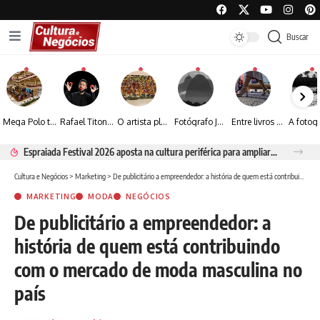
Buscar
Mega Polo transforma lançamento de coleção em plataforma nacional de negócios e projeta crescimento de mais de 15%
Rafael Titonelly leva magia e acolhimento a crianças em tratamento oncológico em Juiz de Fora
O artista plástico Jorge Luiz transforma sustentabilidade e criatividade em arte contemporânea
Fotógrafo José Roberto apresenta um olhar sensível sobre arquitetura, formas e luz na fotografia
Entre livros e fotografia autoral, Sebastião Reis consolida uma trajetória marcada pelo olhar artístico
Espraiada Festival 2026 aposta na cultura periférica para ampliar oportunidades na zona sul
Cultura e Negócios
>
Marketing
>
De publicitário a empreendedor: a história de quem está contribuindo com o mercado de moda masculina no país
MARKETING
MODA
NEGÓCIOS
De publicitário a empreendedor: a
história de quem está contribuindo
com o mercado de moda masculina no
país