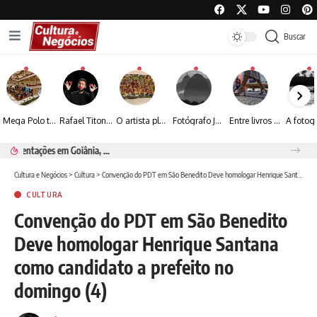
Buscar
Mega Polo transforma lançamento de coleção em plataforma nacional de negócios e projeta crescimento de mais de 15%
Rafael Titonelly leva magia e acolhimento a crianças em tratamento oncológico em Juiz de Fora
O artista plástico Jorge Luiz transforma sustentabilidade e criatividade em arte contemporânea
Fotógrafo José Roberto apresenta um olhar sensível sobre arquitetura, formas e luz na fotografia
Entre livros e fotografia autoral, Sebastião Reis consolida uma trajetória marcada pelo olhar artístico
Renato Seerig e a poesia da natureza iluminada pela lua
Cultura e Negócios
>
Cultura
>
Convenção do PDT em São Benedito Deve homologar Henrique Santana como candidato a prefeito no domingo (4)
CULTURA
Convenção do PDT em São Benedito
Deve homologar Henrique Santana
como candidato a prefeito no
domingo (4)