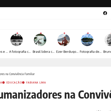
Entre livros e fotografia autoral, Sebastião Reis consolida uma trajetória marcada pelo olhar artístico
A fotografia contemporânea de Cynthia Feyh Jappur entre luz, movimento e arte
Brasil lidera crescimento entre os 15 maiores mercados globais de viagens corporativas
Ezer Berdugo transforma experiências multiculturais e memórias em narrativas visuais por meio da fotografia
Fotografia de Fátima Carlini transforma paisagens naturais em experiências de contemplação
al 2026 aposta na cultura periférica para ampliar oportunidades na zona sul
res na Convivência Familiar
IA
EDUCAÇÃO
FABIANA LIMA
umanizadores na Convivê