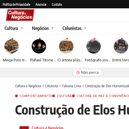
Política de Privacidade
Anunciar
Contato
Cultura
Negócios
Colunistas
Mega Polo transforma lançamento de coleção em plataforma nacional de negócios e projeta crescimento de mais de 15%
Rafael Titonelly leva magia e acolhimento a crianças em tratamento oncológico em Juiz de Fora
O artista plástico Jorge Luiz transforma sustentabilidade e criatividade em arte contemporânea
Fotógrafo José Roberto apresenta um olhar sensível sobre arquitetura, formas e luz na fotografia
Não perca
Espraiada Festiv
Cultura e Negócios
>
Colunista
>
Fabiana Lima
>
Construção de Elos Humanizado
COMPORTAMENTO
CULTURA
CULTURA DE PAZ & CONVIVÊNC
Construção de Elos H
Cultura e Negócios