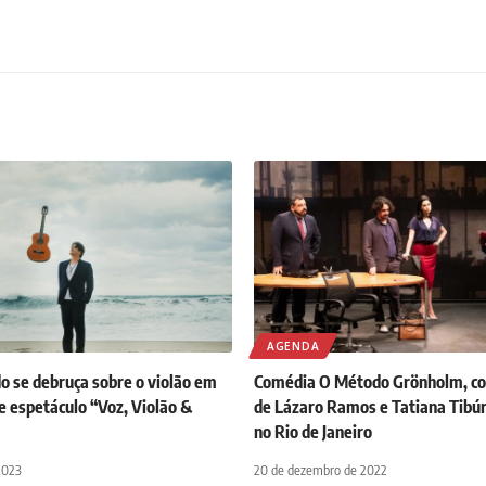
AGENDA
o se debruça sobre o violão em
Comédia O Método Grönholm, co
e espetáculo “Voz, Violão &
de Lázaro Ramos e Tatiana Tibúrc
no Rio de Janeiro
2023
20 de dezembro de 2022