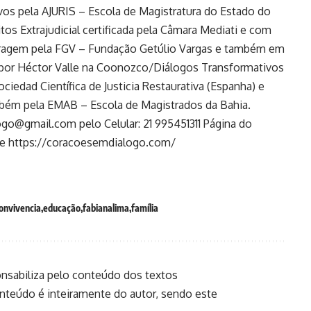
vos pela AJURIS – Escola de Magistratura do Estado do
tos Extrajudicial certificada pela Câmara Mediati e com
ragem pela FGV – Fundação Getúlio Vargas e também em
a por Héctor Valle na Coonozco/Diálogos Transformativos
ociedad Científica de Justicia Restaurativa (Espanha) e
bém pela EMAB – Escola de Magistrados da Bahia.
ogo@gmail.com
pelo Celular: 21 995451311 Página do
te
https://coracoesemdialogo.com/
onvivencia
educação
fabianalima
família
onsabiliza pelo conteúdo dos textos
onteúdo é inteiramente do autor, sendo este