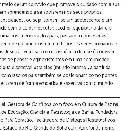
r meio de um convívio que promove o cuidado com a sua
cem aprendendo a se apoiarem nos seus próprios
 capacidades, ou seja, tornam-se um adolescente e um
com o cuidar (escutar, acolher, equilibrar o dar e o
 de uma nova conduta dos pais, passam a conceber as
interconexão que existem em todos os seres humanos e
ens desenvolvem-se com consciência do que é conviver
mas de pensar e agir existentes em uma comunidade.
que é sensível para eles (mundo interno), a partir da
 E com isso os pais também se posicionam como pontes
conectarem de forma empática e assertiva com o mundo
al. Gestora de Conflitos com foco em Cultura de Paz na
l de Educação, Ciência e Tecnologia da Bahia. Fundadora
o Para Coração. Facilitadora de Diálogos Restaurativos
 do Estado do Rio Grande do Sul e com Aprofundamento