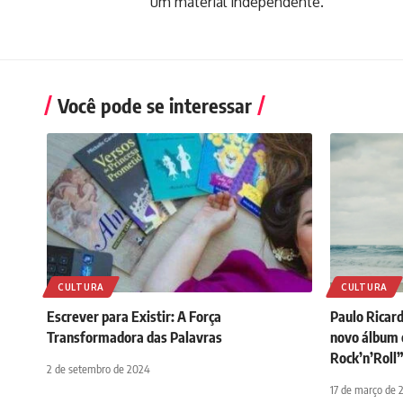
um material independente.
Você pode se interessar
CULTURA
CULTURA
Escrever para Existir: A Força
Paulo Ricard
Transformadora das Palavras
novo álbum 
Rock’n’Roll”
2 de setembro de 2024
17 de março de 