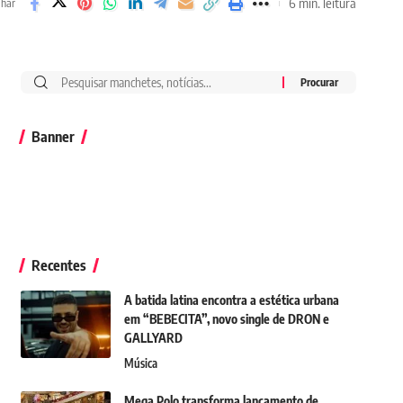
6 min. leitura
lhar
Banner
Recentes
A batida latina encontra a estética urbana
em “BEBECITA”, novo single de DRON e
GALLYARD
Música
Mega Polo transforma lançamento de