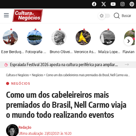
Buscar
Ezer Berdugo transforma experiências multiculturais e memórias em narrativas visuais por meio da fotografia
Fotografia de Fátima Carlini transforma paisagens naturais em experiências de contemplação
Bruno Oliveira retrata o cotidiano urbano por meio da fotografia em preto e branco
Veronice Assini Saes transforma a natureza em fotografias marcadas pela sensibilidade
Maíza Lopes transforma cultura popular baiana em narrativas fotográficas
Espraiada Festival 2026 aposta na cultura periférica para ampliar oportunidades na zona sul
Cultura e Negócios
>
Negócios
>
Como um dos cabeleireiros mais premiados do Brasil, Nell Carmo viaja o mundo todo realizando eventos
NEGÓCIOS
Como um dos cabeleireiros mais
premiados do Brasil, Nell Carmo viaja
o mundo todo realizando eventos
Redação
Ultima atualização: 23/02/2021 às 16:20