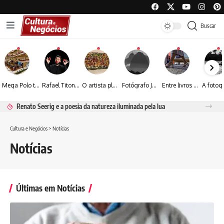
Buscar
Mega Polo transforma lançamento de coleção em plataforma nacional de negócios e projeta crescimento de mais de 15%
Rafael Titonelly leva magia e acolhimento a crianças em tratamento oncológico em Juiz de Fora
O artista plástico Jorge Luiz transforma sustentabilidade e criatividade em arte contemporânea
Fotógrafo José Roberto apresenta um olhar sensível sobre arquitetura, formas e luz na fotografia
Entre livros e fotografia autoral, Sebastião Reis consolida uma trajetória marcada pelo olhar artístico
Renato Seerig e a poesia da natureza iluminada pela lua
Cultura e Negócios
>
Notícias
Notícias
Últimas em Notícias