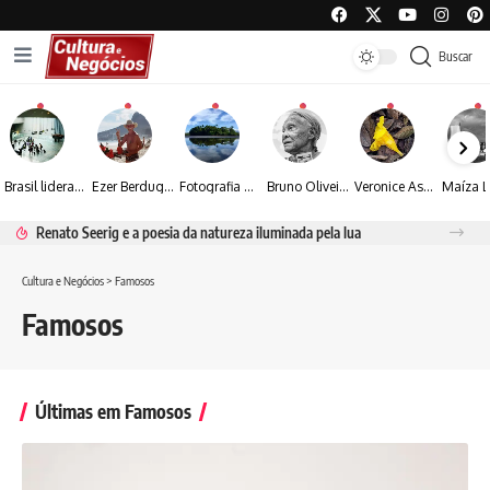
Buscar
Brasil lidera crescimento entre os 15 maiores mercados globais de viagens corporativas
Ezer Berdugo transforma experiências multiculturais e memórias em narrativas visuais por meio da fotografia
Fotografia de Fátima Carlini transforma paisagens naturais em experiências de contemplação
Bruno Oliveira retrata o cotidiano urbano por meio da fotografia em preto e branco
Veronice Assini Saes transforma a natureza em fotografias marcadas pela sensibilidade
Renato Seerig e a poesia da natureza iluminada pela lua
Cultura e Negócios
>
Famosos
Famosos
Últimas em Famosos