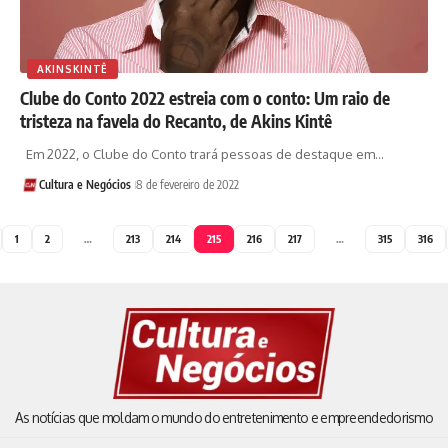
AKINSKINTÊ
Clube do Conto 2022 estreia com o conto: Um raio de
tristeza na favela do Recanto, de Akins Kintê
Em 2022, o Clube do Conto trará pessoas de destaque em…
Cultura e Negócios
8 de fevereiro de 2022
1
2
…
213
214
215
216
217
…
315
316
As notícias que moldam o mundo do entretenimento e empreendedorismo