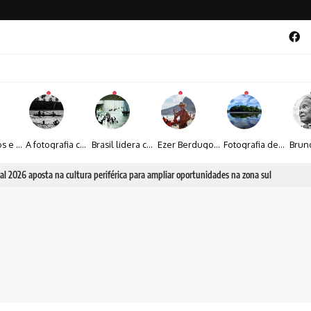
Entre livros e fotografia autoral, Sebastião Reis consolida uma trajetória marcada pelo olhar artístico
A fotografia contemporânea de Cynthia Feyh Jappur entre luz, movimento e arte
Brasil lidera crescimento entre os 15 maiores mercados globais de viagens corporativas
Ezer Berdugo transforma experiências multiculturais e memórias em narrativas visuais por meio da fotografia
Fotografia de Fátima Carlini transforma paisagens naturais em experiências de contemplação
al 2026 aposta na cultura periférica para ampliar oportunidades na zona sul