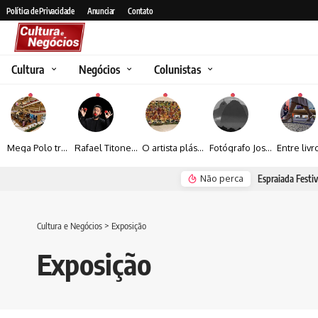
Política de Privacidade
Anunciar
Contato
Cultura
Negócios
Colunistas
Mega Polo transforma lançamento de coleção em plataforma nacional de negócios e projeta crescimento de mais de 15%
Rafael Titonelly leva magia e acolhimento a crianças em tratamento oncológico em Juiz de Fora
O artista plástico Jorge Luiz transforma sustentabilidade e criatividade em arte contemporânea
Fotógrafo José Roberto apresenta um olhar sensível sobre arquitetura, formas e luz na fotografia
Não perca
Espraiada Festiv
Cultura e Negócios
>
Exposição
Exposição